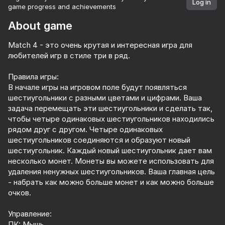
Log in
game progress and achievements
About game
Match 4 - это очень крутая и интересная игра для
любителей игр в стиле три в ряд.
Правила игры:
В начале игры на игровом поле будут появляться
шестиугольники с разными цветами и цифрами. Ваша
задача перемещать эти шестиугольники и сделать так,
чтобы четыре одинаковых шестиугольников находились
рядом друг с другом. Четыре одинаковых
шестиугольников соединяются и образуют новый
шестиугольник. Каждый новый шестиугольник дает вам
несколько монет. Монеты вы можете использовать для
удаления ненужных шестиугольников. Ваша главная цель
- набрать как можно больше монет и как можно больше
очков.
46
61
72
Управление:
Block Stack
2048 Merge Blocks
2048 Cubes
ПК: Мышь