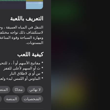
العب الآن
التعريف باللعبة
التنقل في المياه العميقة ، 
ألعاب مماثلة
لاستكشاف ذلك تواجه مختلف ال
ومهارة السباحة وقوة المناعة
المستويات.
كيفية اللعب
67
60
Janissary Tower
Shotgun Chess
* الماوس أو اللمس لبدء ولع
لا نهائي
مجانًا
المتص
الشخصيات
المنصة
53
58
Mario Dash
Merge and Dig: Nubik