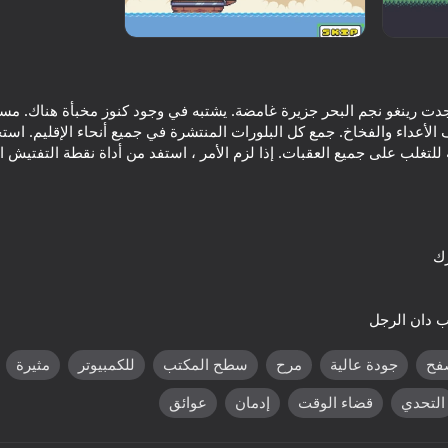
وجدت رينغو نجم البحر جزيرة غامضة. يشتبه في وجود كنوز مخبأة هناك. مسا
أعداء والفخاخ. جمع كل البلورات المنتشرة في جميع أنحاء الإقليم. استخد
 للتغلب على جميع العقبات. إذا لزم الأمر ، استفد من أداة نقطة التفتيش
59
46
Chaos Particles
Nyan Cat Classic
ب دان الرجل
فح
جودة عالية
مرح
سطح المكتب
للكمبيوتر
مثيرة
التحدي
قضاء الوقت
إدمان
عوائق
64
39
inja: Shinobi Battle
Geometric Dash: Evolution