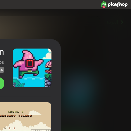
العودة
n
os
44
Dan the Man
تقييم Playhop
44
4,1
تصنيف اللاعبين
6+
ألعاب الأركيد
Spark Game Studios