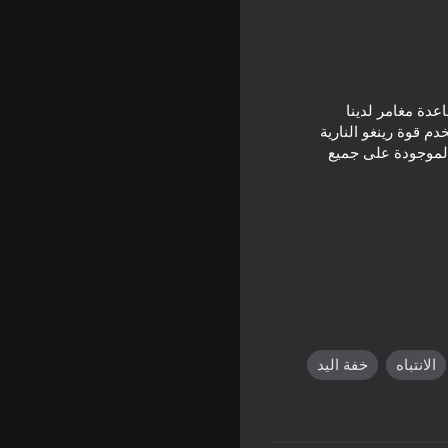
عدة مغامر لدينا
م قوة رينغو النارية
 الموجودة على جميع
الانتباه
خفة اليد
Nubik N