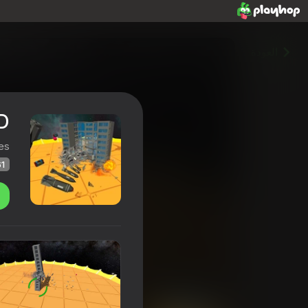
العودة
D
es
61