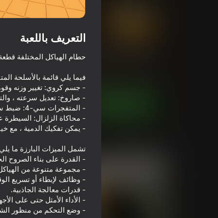
التعريف باللعبة
Destruction Simulator 3D
تقييم Playhop
61
4,3
تصنيف اللاعبين
6+
المحاكيات
للأولاد
CSMZeTGames
العب الآن
ألعاب مماثلة