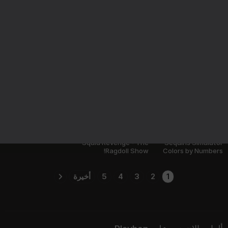
59
42
27
Swallows - Bunch of
Incredibox Xrun
My Singing Brainrot
puzzles
300% Original
50
Squid Revenge - The
Sequins Simulator
Ragdoll Show!
Colors by Numbers
1
2
3
4
5
أخيرة