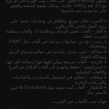
تسهل Playhop العثور على ألعاب ويب فورية في أي نوع.
مع 33 فئة و500+ علامة، يمكنك تصفح المنصة والعثور
• أكشن - قتال سريع، واطلاق نار، وتحديات تعتمد على
• ألغاز - ألعاب تحفيز الدماغ، ومطابقة 3، وألعاب منطقية
• رعب - نجِ من مواجهات مرعبة في ألعاب مثل FNAF
• محاكاة - ابني، وادار، وأنشئ في عوالم صندوق الرمل
• استراتيجية - خطط وانهزم في ألعاب الدفاع عن البرج
• سباقات - انطلق في المضمار بالسيارات والشاحنات
• للأطفال - ألعاب آمنة ملونة مثل Toca Boca للاعبين
الأصغر سنًا.
فوائد لعب الألعاب عبر الإنترنت