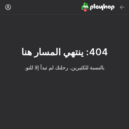
بحث
ألعاب مجانية أونلاين
المُوصى بها
404: ينتهي المسار هنا
بالنسبة للكثيرين. رحلتك لم تبدأ إلا للتو.
32
Kitty's Clicker: The
Clicker "Bungou
Cute Tiles: Puzzle
Evolution of Food
stray dogs"