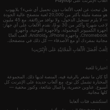
ألعاب الإنترنت على Playhop
هل تبحث عن لعب الألعاب دون تحميل أي شيء؟ بلايهوب
هو منصة مليئة بأكثر من 20,000 لعبة متصفح عالية الجودة
— لا يلزم تسجيل الدخول، ولا نوافذ منбثقة. مع 45 مليون
لاعب شهريًا وأكثر من 30 نوعًا، نقدم الألعاب على أي جهاز:
أجهزة الكمبيوتر المحمولة، والأجهزة اللوحية، وأجهزة
Chromebook، وأجهزة iPhone، وAndroid. العب ألعابًا
مجانية بمفردك أو مع الأصدقاء — كل ذلك في متصفحك.
اِلْعَبْ أَفْضَلَ الْأَلْعَابِ الْمَجَّانِيَّةِ عَلَى الْإِنْتَرْنِتِ!
.
اختيارنا للعبة
أيًا كان ما تشعر بالرغبة فيه، المنصة لديها ذلك. المجموعة
المختارة تشمل كل نوع، مع ألعاب جديدة على الإنترنت كل
أسبوع. عناوين حصرية، وأعمال شائعة، وكنوز مخفية —
كلها مجانية.
استكشف فئات ألعابنا