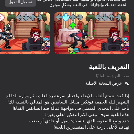
كلها ملكك.
تسجيل الدخول
لحفظ تقدمك وإنجازاتك في اللعبة بشكلٍ موثوق
تدوير الجهاز
هذه اللعبة تدعم اتجاه المناظر الطبيعية
فقط
العب
التعريف باللعبة
تمت الترجمة تلقائيًا
عرض النسخة الأصلية
إذا كنت تتمتع ألعاب الإيقاع واختبار سرعة رد فعلك ، ثم وزارة الدفاع
العب
75
71
79
84
t Impostor
Toca World Hack Mod
Sprunki Playground
Tricky Twist