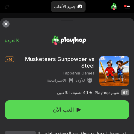
جميع الألعاب
العودة
Musketeers Gunpowder vs
16+
Steel
Tappania Games
للأولاد
الاستراتيجية
67
تقييم Playhop
4,1
تصنيف اللاعبين
العب الآن
قم بتسجيل الدخول بواسطة اسم المستخدم الخاص بك