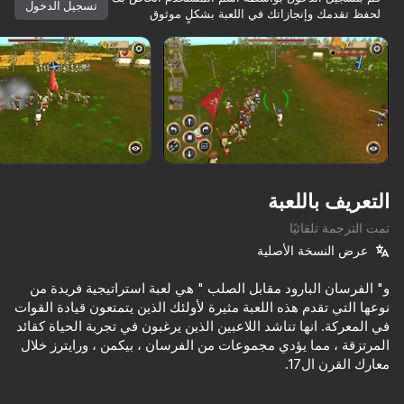
كلها ملكك.
تسجيل الدخول
لحفظ تقدمك وإنجازاتك في اللعبة بشكلٍ موثوق
تدوير الجهاز
هذه اللعبة تدعم اتجاه المناظر الطبيعية
فقط
العب
التعريف باللعبة
تمت الترجمة تلقائيًا
عرض النسخة الأصلية
و" الفرسان البارود مقابل الصلب " هي لعبة استراتيجية فريدة من
نوعها التي تقدم هذه اللعبة مثيرة لأولئك الذين يتمتعون قيادة القوات
في المعركة. انها تناشد اللاعبين الذين يرغبون في تجربة الحياة كقائد
العب
المرتزقة ، مما يؤدي مجموعات من الفرسان ، بيكمن ، ورايترز خلال
75
77
61
85
l of Battle
Red - Blue Leader
Flat Zombies: Survival Shooter
Red and Blue leader 2
في "معركة البارود الفارس" ، يمكنك القيام بدور نشط في العمل.