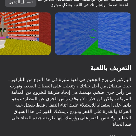
تسجيل الدخول
لحفظ تقدمك وإنجازاتك في اللعبة بشكلٍ موثوق
تدوير الجهاز
هذه اللعبة تدعم اتجاه المناظر الطبيعية
فقط
التعريف باللعبة
الباركور في برج الجحيم هي لعبة مثيرة في هذا النوع من الباركور ،
حيث ستقاتل من أجل حياتك ، وتتغلب على العقبات الصعبة وتهرب
من رأس جري ضخم. مهمتك هي إيجاد طريقة للخروج من المتاهة
المربكة ، ولكن كن حذرا: لا يتوقف رأس الجري عن المطاردة وهو
دائما على استعداد للاستيلاء عليك أثناء التنقل. فقط بفضل خفة
العب
الحركة والقدرة على القفز ودودج ، يمكنك الفوز في هذا السباق
الخطير. ولا تنس القفز على رؤوسك-إنها طريقة جيدة للبقاء على
82
83
85
82
قيد الحياة!
ne - Online
Obby: Escape from Barry Prison
Parkour Online
Obby but You're on a Bike