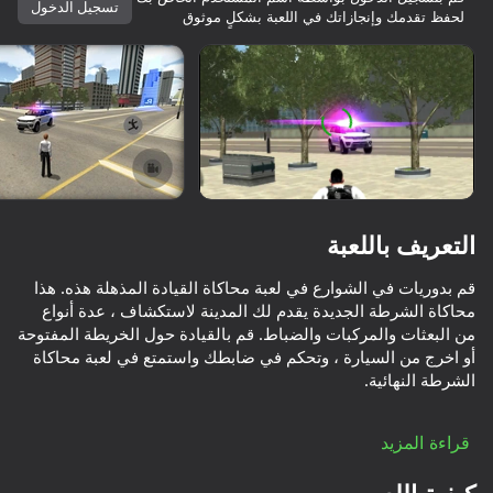
تسجيل الدخول
لحفظ تقدمك وإنجازاتك في اللعبة بشكلٍ موثوق
تدوير الجهاز
هذه اللعبة تدعم اتجاه المناظر الطبيعية
فقط
التعريف باللعبة
قم بدوريات في الشوارع في لعبة محاكاة القيادة المذهلة هذه. هذا
محاكاة الشرطة الجديدة يقدم لك المدينة لاستكشاف ، عدة أنواع
من البعثات والمركبات والضباط. قم بالقيادة حول الخريطة المفتوحة
أو اخرج من السيارة ، وتحكم في ضابطك واستمتع في لعبة محاكاة
العب
اختر سيارتك المفضلة وأكمل المهام أو تجول مجانا في المدينة.
قراءة المزيد
سيكون لديك مجموعة واسعة من المركبات للاختيار من بينها ، بدءا
من السيارات العادية وطرادات الشرطة الكلاسيكية . يمكنك حتى