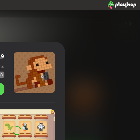
العودة
قط
cs
58
قطبة متصالبة: الحيوانات
تقييم Playhop
58
4,4
تصنيف اللاعبين
0+
ألعاب عابرة
المحاكيات
ersElectronics