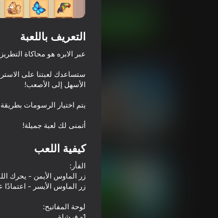
العب الآن
التعريف باللعبة
ألعاب مماثلة
ستساعدك لعبتنا على الاستر
أتمنى لك لعبة جميلة!
68
54
عصا الرماة معركة
Noob vs FNAF
كيفية اللعب
64
73