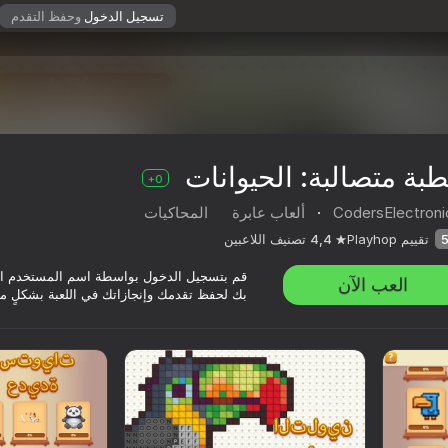
تسجيل الدخول
وحفظ التقدم
بة متصالبة: الحيوانات
0+
CodersElectroni
·
ألعاب عابرة
المحاكيات
تقييم Playhop
4,4
تصنيف اللاعبين
قم بتسجيل الدخول بواسطة اسم المستخدم ا
العب الآن
بك لحفظ تقدمك وإنجازاتك في اللعبة بشكلٍ م
Cod