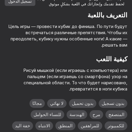
تسجيل الدخول
لحفظ تقدمك وإنجازاتك في اللعبة بشكلٍ موثوق
التعريف باللعبة
Цель игры — провести кубик до финиша. По пути будут
встречаться различные препятствия. Чтобы их
преодолеть, кубику нужны особенные ноги! А какие —
решать вам.
كيفية اللعب
Рисуй мышкой (если играешь с компьютера) или
пальцем (если играешь со смартфона) узор на
специальной области. То что будет нарисовано,
превратится в ноги кубика.
بدون تسجيل
بدون تحميل
لا نهائي
مجانًا
المتصفح
مرح
الهندسة
للنساء الحوامل
59
34
53
للكمبيوتر
للمراهقين
المنطق
الانتباه
خفة اليد
الهروب من الليزر
Sniper Shot: Bullet Time
Fast and Thick
 Simulator