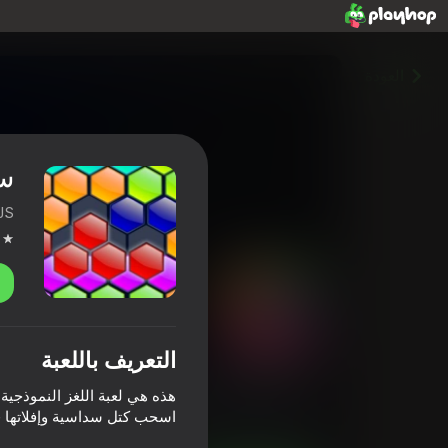
العودة
سد
JS
التعريف باللعبة
سداسي كتلة لغز-جديد
4,2
تصنيف اللاعبين
0+
الألغاز
مسابقات
GamesJS