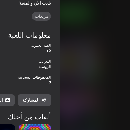
تلعب الآن والمتعة!
العب الآن
مربعات
معلومات اللعبة
ألعاب مماثلة
الفئة العمرية
0+
التعريب
الروسية
70
75
المحفوظات السحابية
Hard Puzzle
Bubble Around
لا
المشاركة
ال
ألعاب من أجلك
75
72
Color Hexa Sort
Bubble Pop Master - Bubble