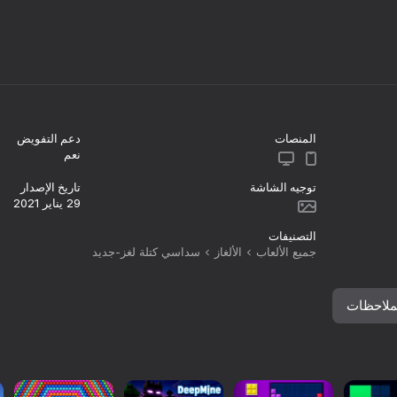
المنصات
دعم التفويض
نعم
توجيه الشاشة
تاريخ الإصدار
29 يناير 2021
75
التصنيفات
DeepMine
Block Puzzle - Blast Master
جميع الألعاب
الألغاز
سداسي كتلة لغز-جديد
ملاحظات
61
71
Explosive Blocks:
كتل8