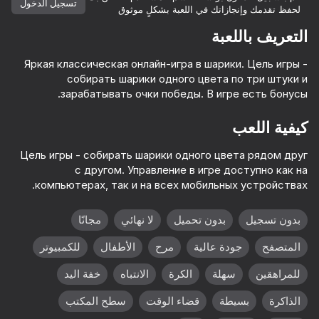
تسجيل الدخول
لحفظ تقدمك وإنجازاتك في اللعبة بشكلٍ موثوق
التعريف باللعبة
Яркая классическая онлайн-игра в шарики. Цель игры -
собирать шарики одного цвета по три штуки и
зарабатывать очки победы. В игре есть бонусы.
كيفية اللعب
Цель игры - собирать шарики одного цвета рядом друг
с другом. Управление в игре доступно как на
компьютерах, так и на всех мобильных устройствах.
بدون تسجيل
بدون تحميل
لا نهائي
مجانًا
المتصفح
جودة عالية
مرح
الأطفال
للكمبيوتر
للمراهقين
سهلة
الكرة
الانتباه
خفة اليد
الذاكرة
بسيطة
قضاء الوقت
سطح المكتب