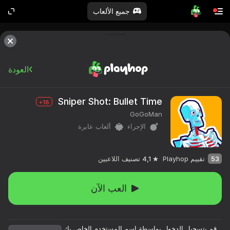
جميع الألعاب
العودة
Sniper Shot: Bullet Time
18+
GoGoMan
الإجراء
ألعاب عابرة
53
تقييم Playhop
4,1
تصنيف اللاعبين
العب الآن
قم بتسجيل الدخول بواسطة اسم المستخدم الخاص بك