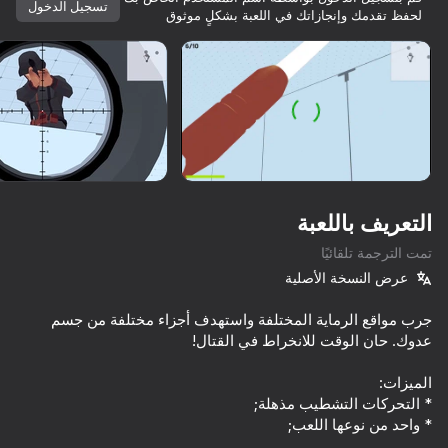
تسجيل الدخول
لحفظ تقدمك وإنجازاتك في اللعبة بشكلٍ موثوق
تدوير الجهاز
هذه اللعبة تدعم اتجاه المناظر الطبيعية
فقط
التعريف باللعبة
تمت الترجمة تلقائيًا
عرض النسخة الأصلية
جرب مواقع الرماية المختلفة واستهدف أجزاء مختلفة من جسم
العب
76
64
61
77
 a Monster!
Break the Noob Completely!
Time Shooter 2
Funny City: Gopniks