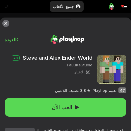
جميع الألعاب
العودة
Steve and Alex Ender World
6+
FaBuKaStudio
لاعبان
47
تقييم Playhop
3,8
تصنيف اللاعبين
العب الآن
قم بتسجيل الدخول بواسطة اسم المستخدم الخاص بك