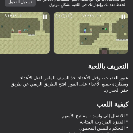
تسجيل الدخول
لحفظ تقدمك وإنجازاتك في اللعبة بشكلٍ موثوق
تدوير الجهاز
هذه اللعبة تدعم اتجاه المناظر الطبيعية
فقط
التعريف باللعبة
عبور العقبات ، وقتل الأعداء. خذ السيف الماس لقتل الأعداء
ومطاردة جميع الأعداء على الفور. افتح الطريق الريفي عن طريق
حفر الجدران.
كيفية اللعب
العب
68
69
69
69
ob vs FNAF
Stickman Epic
Noob trolls Pro
Basket Random