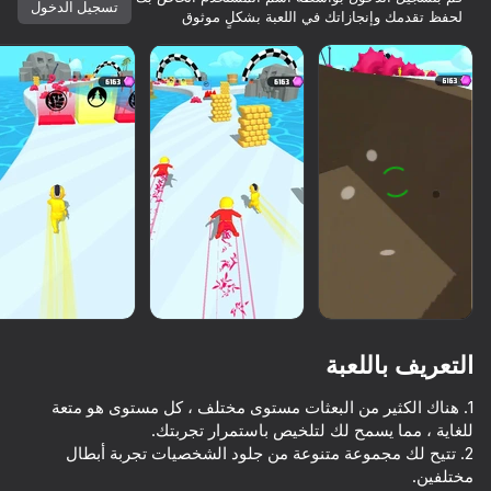
تسجيل الدخول
لحفظ تقدمك وإنجازاتك في اللعبة بشكلٍ موثوق
التعريف باللعبة
1. هناك الكثير من البعثات مستوى مختلف ، كل مستوى هو متعة
68
65
56
59
2. تتيح لك مجموعة متنوعة من جلود الشخصيات تجربة أبطال
كلها مجانية. كلها لك.
ck Archers
Mecha Duel
Stretch Legs
3D Block Gladiator: Sword Draw