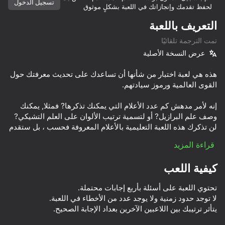
تسجيل الدخول
لحفظ تقدمك وإنجازاتك في اللعبة بشكلٍ موثوق
التعريف باللعبة
تمت الترجمة تلقائيًا
عرض النسخة الأصلية
هذه هي لعبة اختبار من شأنها أن تساعدك على تحديث معرفتك حول
إنه لأمر مدهش كم عدد الأعلام التي يمكنك تذكرها? فمثلا, يمكنك
وصف علم البرازيل? أو لتسمية ترتيب الألوان على العلم التشيكي?
لن تذكرك هذه اللعبة التعليمية بالأعلام المعروفة فحسب ، بل ستقدم
قراءة المزيد
كيفية اللعب
* يمكنك التنافس مع لاعبين آخرين وتهدف إلى المركز الأول في
45
39
60
51
يتأثر ترتيبك بين اللاعبين الآخرين بعداد الإجابة الصحيح.
ترتيب خبراء العلم.
حرب السفن
Mega Diep Io Online
I Am Security
67