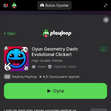
Bütün Oyunlar
Geri
Oyun Geometry Dash:
6+
Evolutional Clicker!
High-Quality Games
Sadə
Oğlanlar üçün
49
Reytinq Playhop
4,5
Oyunçuların qiyməti
Oyna
10,000-dən çox

oyun. Hamısı pulsuz.

Login ilə daxil olan zaman oyundakı gedişat və