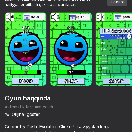
Hamısı sənin.
Daxil ol
nailiyyətlər etibarlı şəkildə saxlanılacaq
Oyna
Oyun haqqında
Avtomatik tərcümə edildi
Orijinalı göstər
63
64
54
61
10,000-dən çox oyun.

Hamısı pulsuz. Hamısı sizin.
Fun Clicker
Geometry Dash: Evolution Clicker! -səviyyələri keçə,
Geometry Click: Demon Evolution
The Evolution of Geometry Dash: Mega Clicker