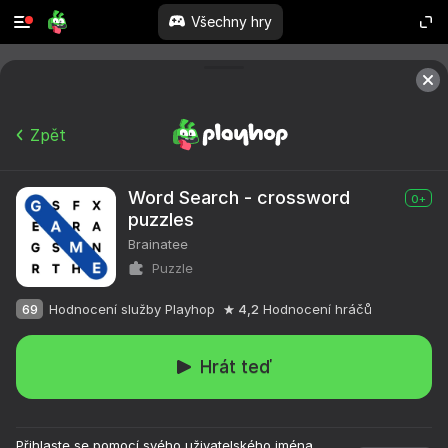
Všechny hry
Zpět
Word Search - crossword
0+
puzzles
Brainatee
Puzzle
69
Hodnocení služby Playhop
4,2
Hodnocení hráčů
Hrát teď
Přihlaste se pomocí svého uživatelského jména,