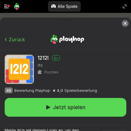
Alle Spiele
Zurück
1212!
0+
diy
Puzzles
46
Bewertung Playhop
4,0
Spielerbewertung
Jetzt spielen
Melde dich mit deinem Login an, um den