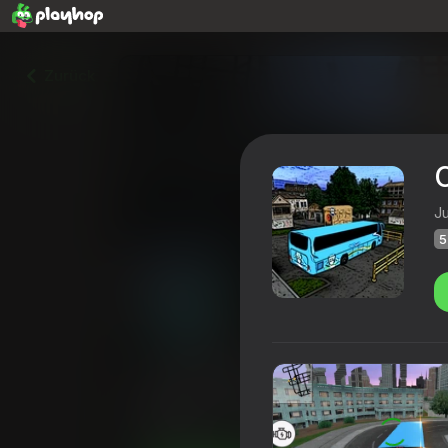
Zurück
J
5
Coach Bus Simulator
Bewertung Playhop
54
3,8
Spielerbew
Abenteuer
Simulatoren
JulGames