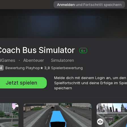
Anmelden
und Fortschritt speichern
Coach Bus Simulator
6+
ulGames
·
Abenteuer
Simulatoren
4
Bewertung Playhop
3,8
Spielerbewertung
Melde dich mit deinem Login an, um den
Jetzt spielen
Spielfortschritt und deine Erfolge im Spie
speichern
ertung
6+