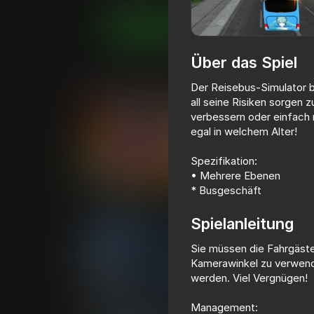
Jetzt spielen
Über das Spiel
Ähnliche Spiele
Der Reisebus-Simulator b
all seine Risiken sorgen 
verbessern oder einfach 
egal in welchem Alter!
Spezifikation:
74
• Mehrere Ebenen
70
* Busgeschäft
Supercar Battle: Rennspiel
Bus Driver Simul
für 2 Spieler
Ultimate
Spielanleitung
Sie müssen die Fahrgäst
Kamerawinkel zu verwend
werden. Viel Vergnügen!
70
67
Management:
Moscow Bus Driver
Crash Simulator