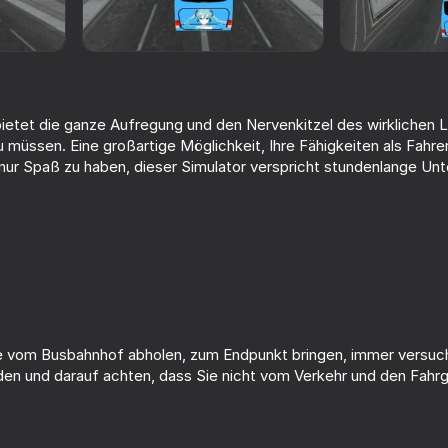
ietet die ganze Aufregung und den Nervenkitzel des wirklichen 
zu müssen. Eine großartige Möglichkeit, Ihre Fähigkeiten als Fahre
nur Spaß zu haben, dieser Simulator verspricht stundenlange Unt
68
64
ator
Police Car Chase Cop
Bridge Builder 3D
Simulator
e vom Busbahnhof abholen, zum Endpunkt bringen, immer versuc
en und darauf achten, dass Sie nicht vom Verkehr und den Fahr
66
67
 Multiplayer
Turbo BMW M5 CS
Bus Simulator 3D