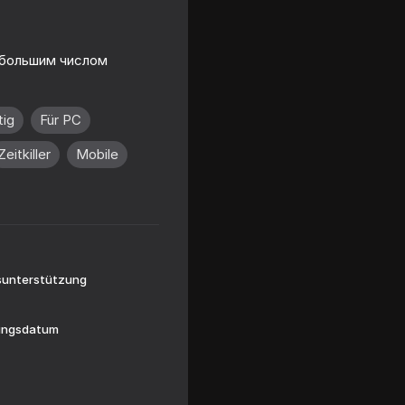
 большим числом
ig
Für PC
Zeitkiller
Mobile
ty
sunterstützung
hungsdatum
ill in the