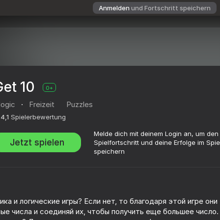
Anmelden
und Fortschritt speichern
Get 10
0+
logic
·
Freizeit
Puzzles
4,1
Spielerbewertung
Melde dich mit deinem Login an, um den
Jetzt spielen
Spielfortschritt und deine Erfolge im Spie
speichern
ка и логические игры? Если нет, то благодаря этой игре они
ые числа и соединяй их, чтобы получить еще большее число