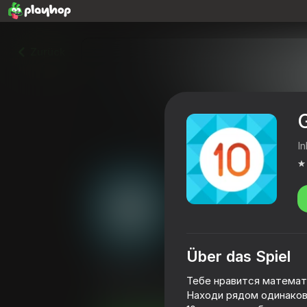
Zurück
In
Über das Spiel
Get 10
Тебе нравится математи
4,1
Spielerbewertung
0+
Находи рядом одинаков
Freizeit
Puzzles
Inlogic