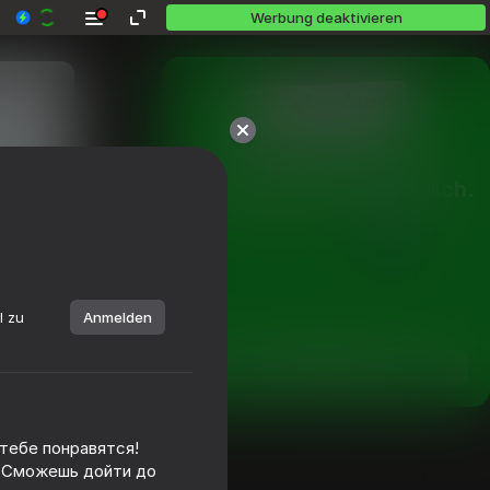
Werbung deaktivieren
Über 10,000 Spiele.

Alle kostenlos. Alle für dich.
l zu
Anmelden
Spielen
 тебе понравятся!
. Сможешь дойти до