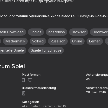
е выше? Легко играть, да трудно выиграть!
исло, составляя одинаковые числа вместе. С каждым новым
Kein Download
Endlos
Kostenlos
Browser
Hochwert
Mathematik
Vollbild
Russisch
Online
Lernen
mentelle Spiele
Spiele für zuhause
76
53
zum Spiel
Cryptogram: Cipher
The Path to Infini
Plattformen
Autorisierung
Ja
Bildschirmausrichtung
Veröffentlic
28. Jan. 2019
48
74
Kategorien
volution
Space Eater: Evolution
Connect the word, f
Alle Spiele
Freizeit
Get 10
crossword