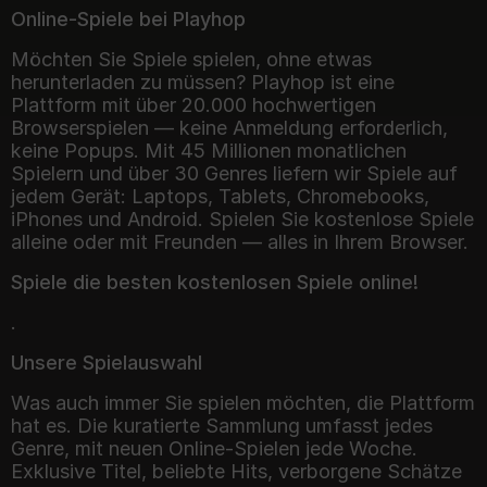
Online-Spiele bei Playhop
Möchten Sie Spiele spielen, ohne etwas
herunterladen zu müssen? Playhop ist eine
Plattform mit über 20.000 hochwertigen
Browserspielen — keine Anmeldung erforderlich,
keine Popups. Mit 45 Millionen monatlichen
Spielern und über 30 Genres liefern wir Spiele auf
jedem Gerät: Laptops, Tablets, Chromebooks,
iPhones und Android. Spielen Sie kostenlose Spiele
alleine oder mit Freunden — alles in Ihrem Browser.
Spiele die besten kostenlosen Spiele online!
.
Unsere Spielauswahl
Was auch immer Sie spielen möchten, die Plattform
hat es. Die kuratierte Sammlung umfasst jedes
Genre, mit neuen Online-Spielen jede Woche.
Exklusive Titel, beliebte Hits, verborgene Schätze