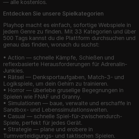
— alle kostenlos.
Entdecken Sie unsere Spielkategorien
Playhop macht es einfach, sofortige Webspiele in
jedem Genre zu finden. Mit 33 Kategorien und über
500 Tags kannst du die Plattform durchsuchen und
genau das finden, wonach du suchst:
• Action — schnelle Kämpfe, Schießen und
reflexbasierte Herausforderungen für Adrenalin-
Junkies.
• Rätsel — Denksportaufgaben, Match-3- und
Logikspiele, um dein Gehirn zu trainieren.
• Horror — überlebe gruselige Begegnungen in
Spielen wie FNAF und Granny.
• Simulationen — baue, verwalte und erschaffe in
Sandbox- und Lebenssimulationswelten.
• Casual — schnelle Spiel-für-zwischendurch-
Spiele, perfekt für jedes Gerät.
• Strategie — plane und erobere in
Turmverteidigungs- und taktischen Spielen.