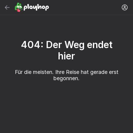
Suchen
Ein Spiel oder ein Genre finden
Kostenlose Online-Spiele
404: Der Weg endet
Empfohlen
hier
Für die meisten. Ihre Reise hat gerade erst
begonnen.
30
Cute Tiles: Puzzle
Clicker "Bungou
Steinmetz-Simulator
stray dogs"
- Mine MOD!