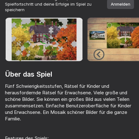
Spielfortschritt und deine Erfolge im Spiel zu
Anmelden
speichern
Drehe dein Gerät
Das Spiel unterstützt nur die horizontale
Ausrichtung
Über das Spiel
Fünf Schwierigkeitsstufen, Rätsel für Kinder und
herausfordernde Rätsel für Erwachsene. Viele große und
schöne Bilder. Sie können ein großes Bild aus vielen Teilen
zusammensetzen. Einfache Benutzeroberfläche für Kinder
und Erwachsene. Ein Mosaik schöner Bilder für die ganze
SPIELEN
Familie.
66
47
38
73
Favorite Puzzles
Relax game
Brainrot Evolution: Clicker
Features des Spiels: