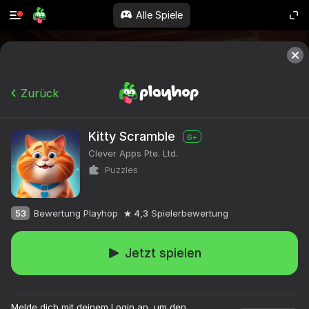
Alle Spiele
Zurück
Kitty Scramble
6+
Clever Apps Pte. Ltd.
Puzzles
53
Bewertung Playhop
4,3
Spielerbewertung
Jetzt spielen
Melde dich mit deinem Login an, um den