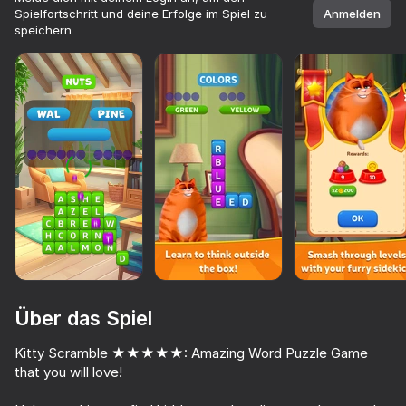
Spielfortschritt und deine Erfolge im Spiel zu
Anmelden
speichern
Über das Spiel
Kitty Scramble ★★★★★: Amazing Word Puzzle Game
71
76
85
51
Über 10,000 Spiele.

that you will love!
Alle kostenlos. Alle für dich.
The Cat in Yellow
Cat Life Simulator: Devil Cat
Meowdoku
I am Cat