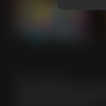
67
63
Online-Spiele bei Playhop
Möchten Sie Spiele spielen, ohne etwas herun
über 20.000 hochwertigen Browserspielen — k
45 Millionen monatlichen Spielern und über 30
Laptops, Tablets, Chromebooks, iPhones und A