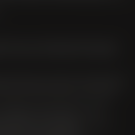
tform hat es. Die kuratierte Sammlung umfasst
che. Exklusive Titel, beliebte Hits, verborgene
e in jedem Genre zu finden. Mit 33 Kategorien und
suchen und genau das finden, wonach du suchst:
lexbasierte Herausforderungen für Adrenalin-
ogikspiele, um dein Gehirn zu trainieren.
n Spielen wie FNAF und Granny.
fe in Sandbox- und Lebenssimulationswelten.
piele, perfekt für jedes Gerät.