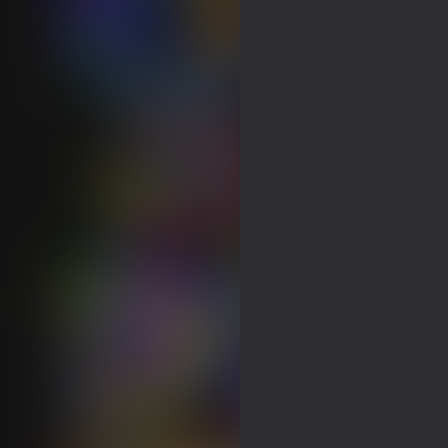
37
65
18+
62