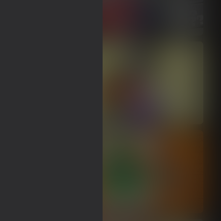
25
26
18+
30