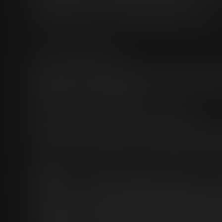
mit Freunden — alles in Ihrem Browser.
Spiele die besten kostenlosen Spiele online!
.
Unsere Spielauswahl
Was auch immer Sie spielen möchten, die Plat
jedes Genre, mit neuen Online-Spielen jede Wo
Schätze — alle kostenlos.
Entdecken Sie unsere Spielkategorien
Playhop macht es einfach, sofortige Webspiel
über 500 Tags kannst du die Plattform durch
• Action — schnelle Kämpfe, Schießen und ref
Junkies.
• Rätsel — Denksportaufgaben, Match-3- und L
• Horror — überlebe gruselige Begegnungen i
• Simulationen — baue, verwalte und erschaf
• Casual — schnelle Spiel-für-zwischendurch-S