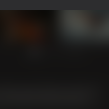
49
1
2
3
4
5
Ende
terladen zu müssen? Playhop ist eine Plattform mit
eine Anmeldung erforderlich, keine Popups. Mit
 Genres liefern wir Spiele auf jedem Gerät:
ndroid. Spielen Sie kostenlose Spiele alleine oder