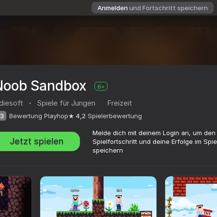
Anmelden
und Fortschritt speichern
Noob Sandbox
6+
diesoft
·
Spiele für Jungen
Freizeit
3
Bewertung Playhop
4,2
Spielerbewertung
Melde dich mit deinem Login an, um den
Jetzt spielen
Spielfortschritt und deine Erfolge im Spie
speichern
ertung
6+
ft