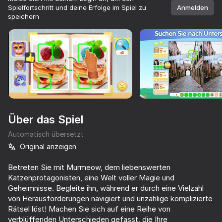
Spielfortschritt und deine Erfolge im Spiel zu
Anmelden
speichern
Drehe dein Gerät
Das Spiel unterstützt nur die horizontale
Ausrichtung
Über das Spiel
Automatisch übersetzt
Original anzeigen
Betreten Sie mit Murmeow, dem liebenswerten
Katzenprotagonisten, eine Welt voller Magie und
SPIELEN
Geheimnisse. Begleite ihn, während er durch eine Vielzahl
von Herausforderungen navigiert und unzählige komplizierte
71
85
69
80
Rätsel löst! Machen Sie sich auf eine Reihe von
The Cat in Yellow
Meowdoku
Worm out: Brain teaser games
Cats and G
verblüffenden Unterschieden gefasst, die Ihre