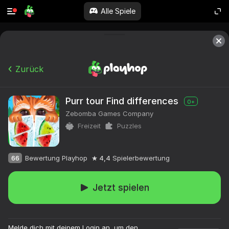
Alle Spiele
Zurück
Purr tour Find differences
0+
Zebomba Games Company
Freizeit
Puzzles
66
Bewertung Playhop
4,4
Spielerbewertung
Jetzt spielen
Melde dich mit deinem Login an, um den