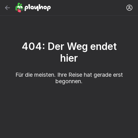
Suchen
Ein Spiel oder ein Genre finden
Kostenlose Online-Spiele
404: Der Weg endet
Empfohlen
hier
Für die meisten. Ihre Reise hat gerade erst
begonnen.
31
Cute Tiles: Puzzle
Clicker "Bungou
Steinmetz-Simulator
stray dogs"
- Mine MOD!