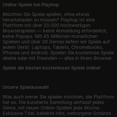
Online-Spiele bei Playhop
Möchten Sie Spiele spielen, ohne etwas
herunterladen zu müssen? Playhop ist eine
Plattform mit über 20.000 hochwertigen
Browserspielen — keine Anmeldung erforderlich,
keine Popups. Mit 45 Millionen monatlichen
Spielern und über 30 Genres liefern wir Spiele auf
jedem Gerät: Laptops, Tablets, Chromebooks,
iPhones und Android. Spielen Sie kostenlose Spiele
alleine oder mit Freunden — alles in Ihrem Browser.
Spiele die besten kostenlosen Spiele online!
.
Unsere Spielauswahl
Was auch immer Sie spielen möchten, die Plattform
hat es. Die kuratierte Sammlung umfasst jedes
Genre, mit neuen Online-Spielen jede Woche.
Exklusive Titel, beliebte Hits, verborgene Schätze