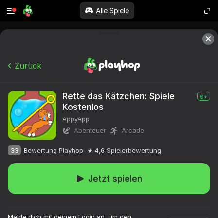
Alle Spiele
Zurück
Rette das Kätzchen: Spiele
6+
Kostenlos
AppyApp
Abenteuer
Arcade
33
Bewertung Playhop
4,6
Spielerbewertung
Jetzt spielen
Melde dich mit deinem Login an, um den