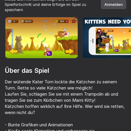
Spielfortschritt und deine Erfolge im Spiel zu
Anmelden
speichern
Drehe dein Gerät
Das Spiel unterstützt nur die horizontale
Ausrichtung
Über das Spiel
Der wütende Kater Tom lockte die Kätzchen zu seinem
Turm. Rette so viele Kätzchen wie möglich!
Laufen Sie, schlagen Sie sie mit einem Trampolin ab und
tragen Sie sie zum Körbchen von Mami Kitty!
Kätzchen hoffen wirklich auf Ihre Hilfe. Wer wird sie retten,
SPIELEN
wenn nicht du?
64
53
57
36
- Bunte Grafiken und Animationen
Obby Escape: Gym Arm Wrestling
Wasserschwein Evolution: Klicker
Alchemy: the merging of elements
Apple Worm
- Kaufe coole Klamotten und verbessere sie