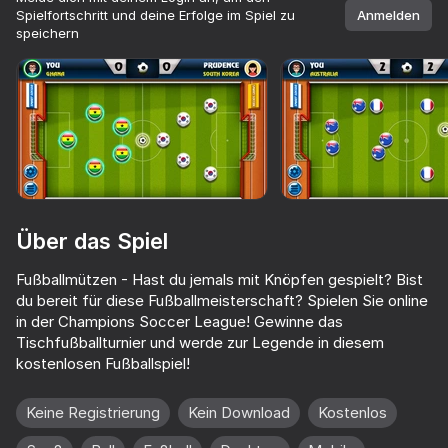
Spielfortschritt und deine Erfolge im Spiel zu
Anmelden
speichern
Drehe dein Gerät
Das Spiel unterstützt nur die horizontale
Ausrichtung
Über das Spiel
Fußballmützen - Hast du jemals mit Knöpfen gespielt? Bist
du bereit für diese Fußballmeisterschaft? Spielen Sie online
in der Champions Soccer League! Gewinne das
Tischfußballturnier und werde zur Legende in diesem
kostenlosen Fußballspiel!
SPIELEN
73
73
63
62
Keine Registrierung
Kein Download
Kostenlos
Ragdoll Football 2 players
Soccer Dash
School Of Basketball