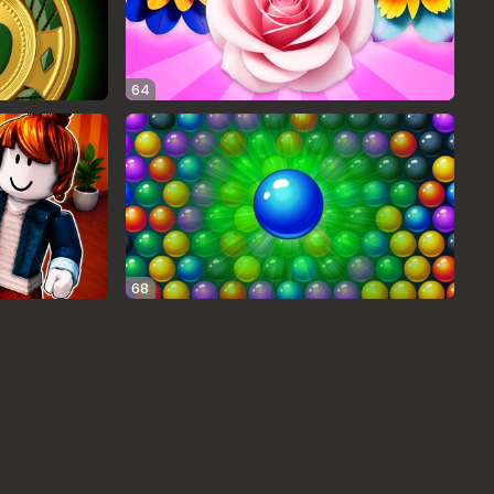
64
68