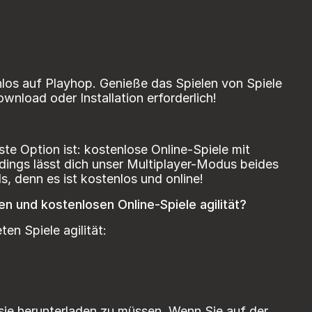
enlos auf Playhop. Genieße das Spielen von Spiele
nload oder Installation erforderlich!
te Option ist: kostenlose Online-Spiele mit
rdings lässt dich unser Multiplayer-Modus beides
s, denn es ist kostenlos und online!
 und kostenlosen Online-Spiele agilität?
en Spiele agilität:
 sie herunterladen zu müssen. Wenn Sie auf der