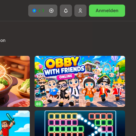
Anmelden
ion
88