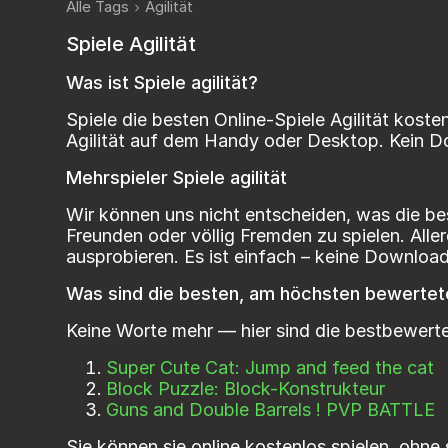
Alle Tags
Agilität
Spiele Agilität
Was ist Spiele agilität?
Spiele die besten Online-Spiele Agilität kost
Agilität auf dem Handy oder Desktop. Kein Dow
Mehrspieler Spiele agilität
Wir können uns nicht entscheiden, was die bes
Freunden oder völlig Fremden zu spielen. Alle
ausprobieren. Es ist einfach – keine Download
Was sind die besten, am höchsten bewerteten
Keine Worte mehr — hier sind die bestbewertet
Super Cute Cat: Jump and feed the cat
Block Puzzle: Block-Konstrukteur
Guns and Double Barrels ! PVP BATTLE
Sie können sie online kostenlos spielen, ohne