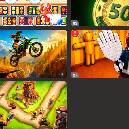
63
16+
67