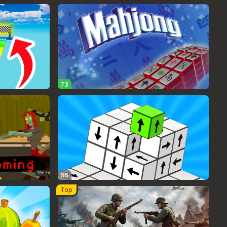
73
16+
66
Top