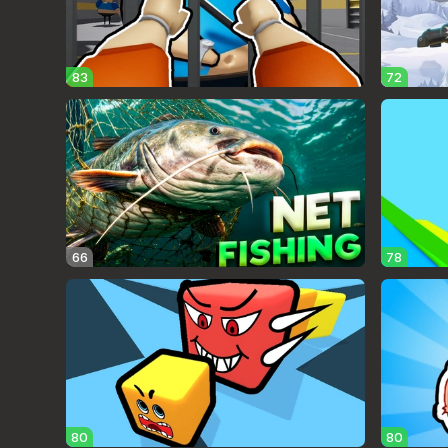
83
72
66
78
80
80