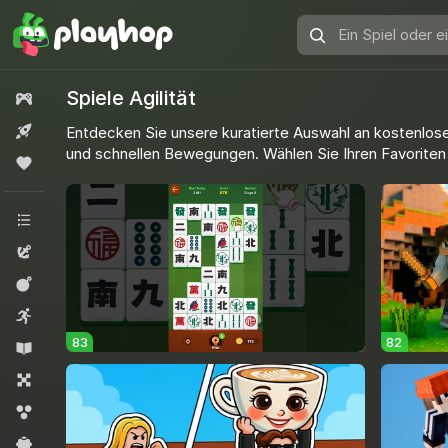
Ein
Spiel
oder
Spiele Agilität
Alle Spiele
ein
Genre
Neu
Entdecken Sie unsere kuratierte Auswahl an kostenlosen
finden
und schnellen Bewegungen. Wählen Sie Ihren Favoriten u
Beliebt
Alle Kategorien
Abenteuer
Aktion
Arcade
83
82
Bildung
Brettspiele
Bubble Shooter
Freizeit