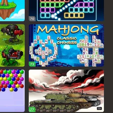
70
73
16+
77