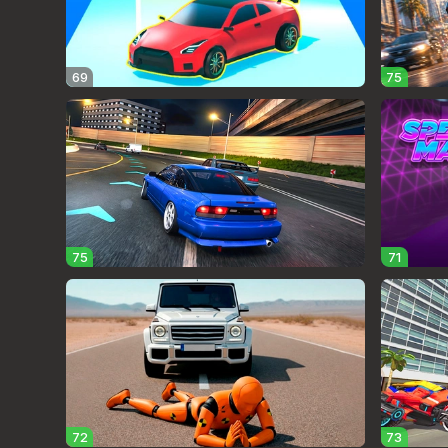
69
75
75
71
72
73