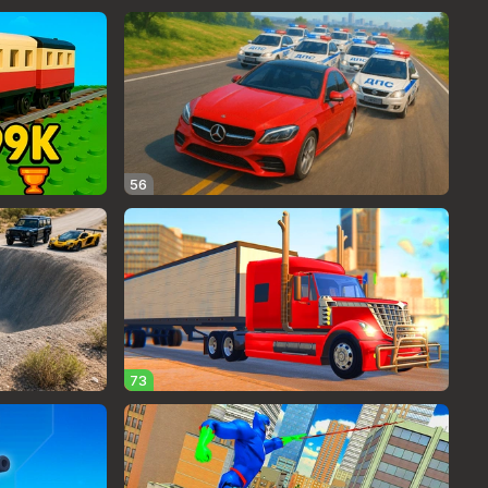
56
73