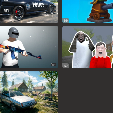
66
16+
67