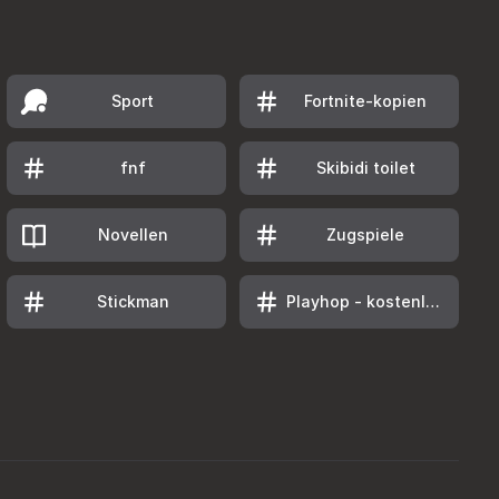
Sport
Fortnite-kopien
fnf
Skibidi toilet
Novellen
Zugspiele
Stickman
Playhop - kostenlose und bezahlte online-spielseiten