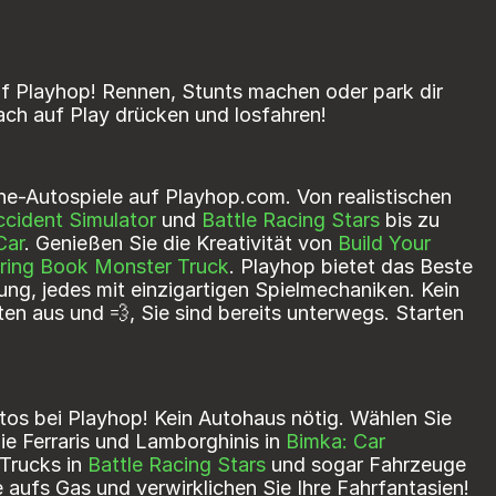
uf Playhop! Rennen, Stunts machen oder park dir
ch auf Play drücken und losfahren!
ine-Autospiele auf Playhop.com. Von realistischen
ccident Simulator
und
Battle Racing Stars
bis zu
Car
. Genießen Sie die Kreativität von
Build Your
ring Book Monster Truck
. Playhop bietet das Beste
ung, jedes mit einzigartigen Spielmechaniken. Kein
en aus und 💨, Sie sind bereits unterwegs. Starten
tos bei Playhop! Kein Autohaus nötig. Wählen Sie
ie Ferraris und Lamborghinis in
Bimka: Car
 Trucks in
Battle Racing Stars
und sogar Fahrzeuge
e aufs Gas und verwirklichen Sie Ihre Fahrfantasien!