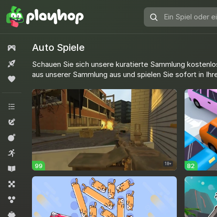
Ein
Spiel
oder
Auto Spiele
Alle Spiele
ein
Genre
Neu
Schauen Sie sich unsere kuratierte Sammlung kostenlos
finden
aus unserer Sammlung aus und spielen Sie sofort in Ih
Beliebt
Alle Kategorien
Abenteuer
Aktion
Arcade
18+
99
82
Bildung
Brettspiele
Bubble Shooter
Freizeit