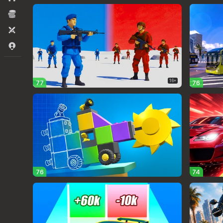
Wirtschaft
Zwei Spieler
io-Spiele
16+
77
76
76
74