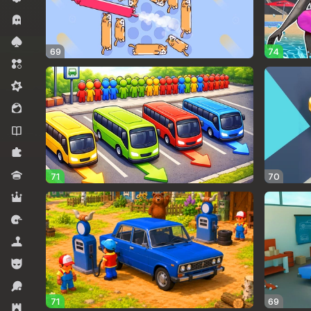
Grusel
Kartenspiele
69
74
Match 3
Midcore
Mädchen-Spiele
Novellen
Puzzles
Quiz
71
70
RPG
Racing
Simulatoren
Spiele für Jungen
Sport
71
69
Strategie