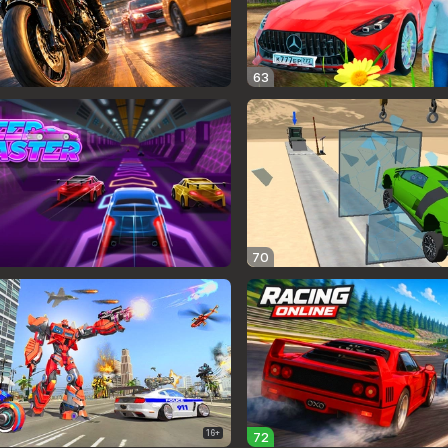
63
70
16+
72