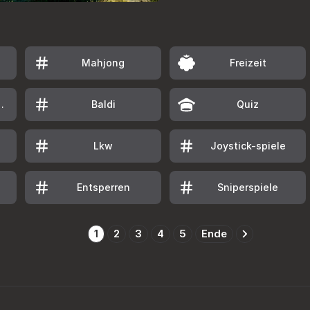
Mahjong
Freizeit
rieg-spiele
Baldi
Quiz
Lkw
Joystick-spiele
Entsperren
Sniperspiele
1
2
3
4
5
Ende