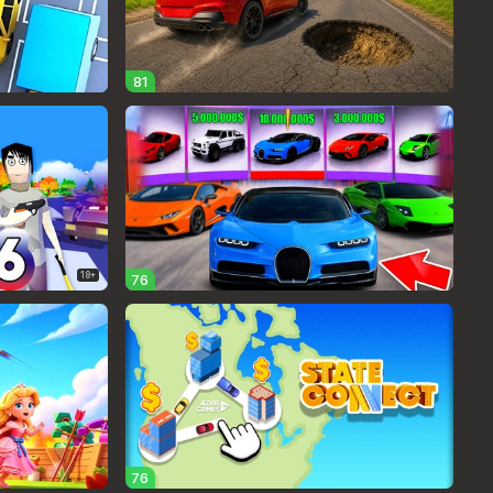
81
18+
76
76