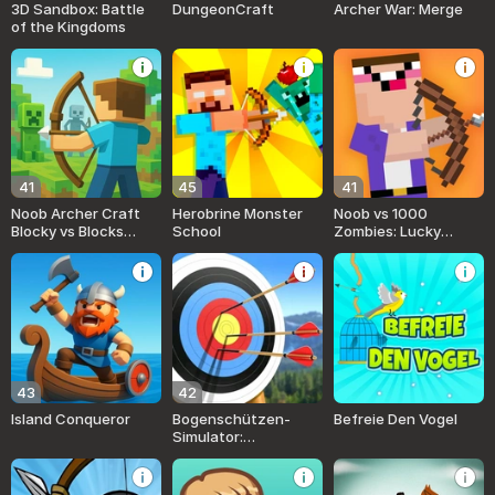
3D Sandbox: Battle
DungeonCraft
Archer War: Merge
of the Kingdoms
41
45
41
Noob Archer Craft
Herobrine Monster
Noob vs 1000
Blocky vs Blocks
School
Zombies: Lucky
Monsters
Blocks
43
42
Island Conqueror
Bogenschützen-
Befreie Den Vogel
Simulator:
Verrücktes
Schießen!