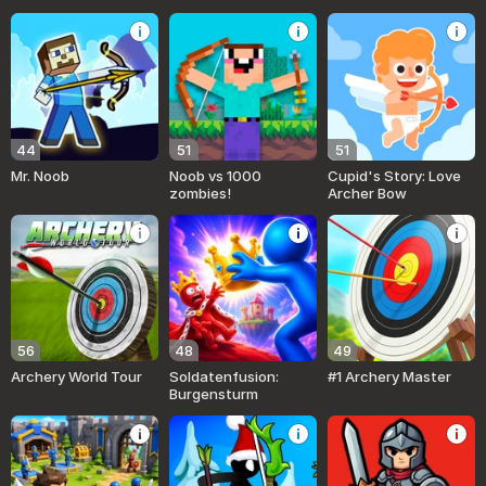
44
51
51
Mr. Noob
Noob vs 1000
Cupid's Story: Love
zombies!
Archer Bow
56
48
49
Archery World Tour
Soldatenfusion:
#1 Archery Master
Burgensturm