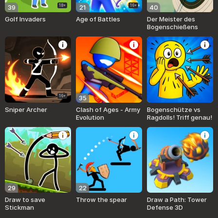
18+
16+
39
21
40
Golf Invaders
Age of Battles
Der Meister des
Bogenschießens
16+
35
Sniper Archer
Clash of Ages - Army
Bogenschütze vs
Evolution
Ragdolls! Triff genau!
29
22
Draw to save
Throw the spear
Draw a Path: Tower
Stickman
Defense 3D