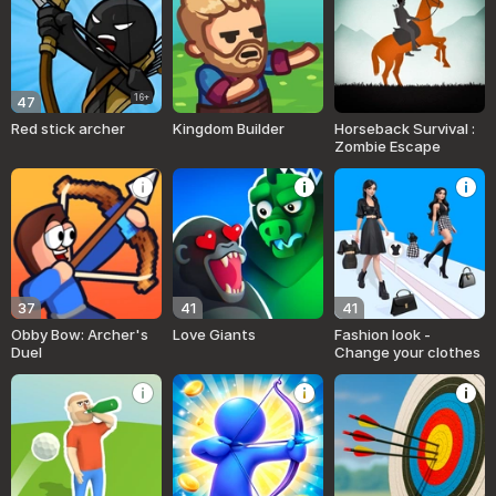
16+
47
Red stick archer
Kingdom Builder
Horseback Survival :
Zombie Escape
37
41
41
Obby Bow: Archer's
Love Giants
Fashion look -
Duel
Change your clothes