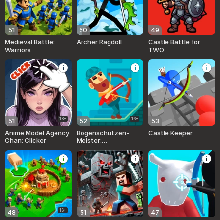
51
50
49
Medieval Battle:
Archer Ragdoll
Castle Battle for
Warriors
TWO
18+
16+
51
52
53
Anime Model Agency
Bogenschützen-
Castle Keeper
Chan: Clicker
Meister:
Bogenschießen
16+
48
51
47