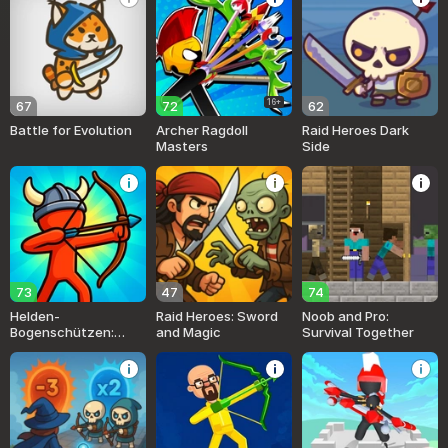
16+
67
72
62
Battle for Evolution
Archer Ragdoll
Raid Heroes Dark
Masters
Side
73
47
74
Helden-
Raid Heroes: Sword
Noob and Pro:
Bogenschützen:
and Magic
Survival Together
Krieg der Burgen