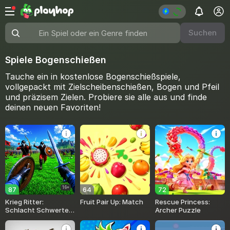
Suchen
Ein Spiel oder ein Genre finden
Spiele Bogenschießen
Tauche ein in kostenlose Bogenschießspiele,
vollgepackt mit Zielscheibenschießen, Bogen und Pfeil
und präzisem Zielen. Probiere sie alle aus und finde
deinen neuen Favoriten!
16+
87
64
72
Krieg Ritter:
Fruit Pair Up: Match
Rescue Princess:
Schlacht Schwerter
Archer Puzzle
Arena 3D