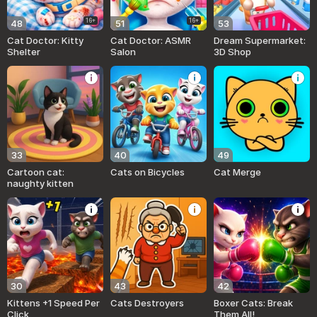
16+
16+
48
51
53
Cat Doctor: Kitty
Cat Doctor: ASMR
Dream Supermarket:
Shelter
Salon
3D Shop
33
40
49
Cartoon cat:
Cats on Bicycles
Cat Merge
naughty kitten
30
43
42
Kittens +1 Speed Per
Cats Destroyers
Boxer Cats: Break
Click
Them All!