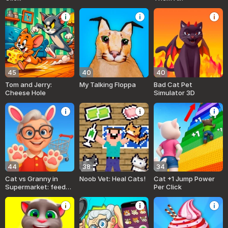
45
40
40
Tom and Jerry:
My Talking Floppa
Bad Cat Pet
Cheese Hole
Simulator 3D
44
38
34
Cat vs Granny in
Noob Vet: Heal Cats!
Cat +1 Jump Power
Supermarket: feed
Per Click
kittens