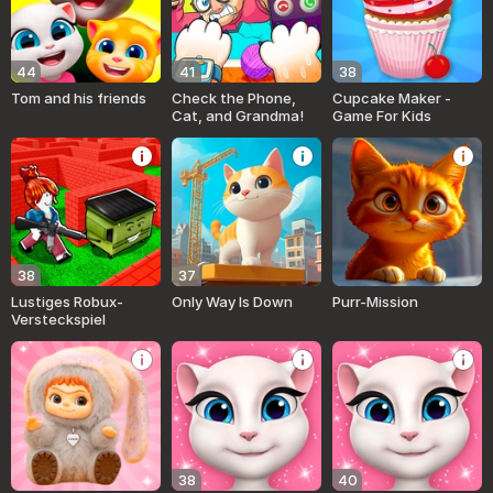
44
41
38
Tom and his friends
Check the Phone,
Cupcake Maker -
Cat, and Grandma!
Game For Kids
38
37
Lustiges Robux-
Only Way Is Down
Purr-Mission
Versteckspiel
38
40