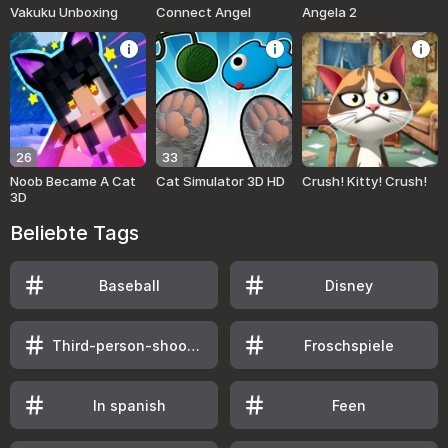
Vakuku Unboxing
Connect Angel
Angela 2
26
33
Noob Became A Cat
Cat Simulator 3D HD
Crush! Kitty! Crush!
3D
Beliebte Tags
Baseball
Disney
Third-person-shooter-spiele (tps)
Froschspiele
In spanish
Feen