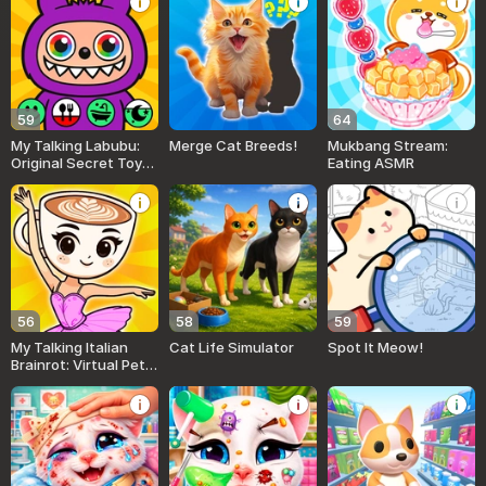
59
64
My Talking Labubu:
Merge Cat Breeds!
Mukbang Stream:
Original Secret Toy
Eating ASMR
for Kids
56
58
59
My Talking Italian
Cat Life Simulator
Spot It Meow!
Brainrot: Virtual Pet
for Kids