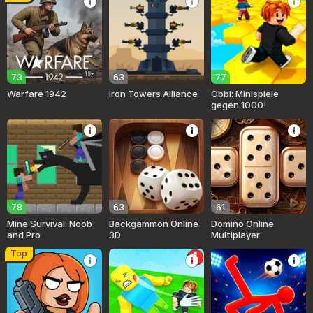
18+
73
63
77
Warfare 1942
Iron Towers Alliance
Obbi: Minispiele
gegen 1000!
78
63
61
Mine Survival: Noob
Backgammon Online
Domino Online
and Pro
3D
Multiplayer
Top