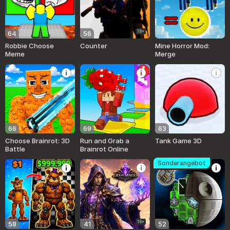
18+
64
56
Robbie Choose
Counter
Mine Horror Mod:
Meme
Merge
66
69
63
Choose Brainrot: 3D
Run and Grab a
Tank Game 3D
Battle
Brainrot Online
Sonderangebot
16+
58
41
52