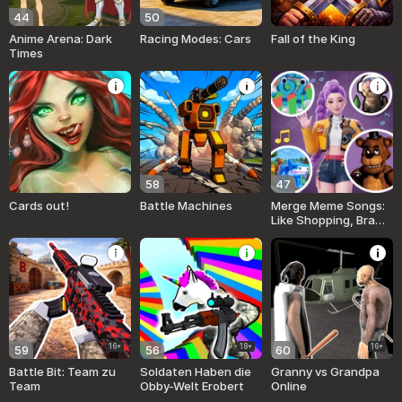
44
50
Anime Arena: Dark
Racing Modes: Cars
Fall of the King
Times
58
47
Cards out!
Battle Machines
Merge Meme Songs:
Like Shopping, Brawl,
FNAF
16+
18+
16+
59
56
60
Battle Bit: Team zu
Soldaten Haben die
Granny vs Grandpa
Team
Obby-Welt Erobert
Online