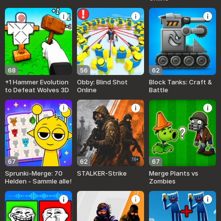
68
56
62
+1 Hammer Evolution
Obby: Blind Shot
Block Tanks: Craft &
to Defeat Wolves 3D
Online
Battle
16+
67
62
67
Sprunki-Merge: 70
STALKER-Strike
Merge Plants vs
Helden - Sammle alle!
Zombies