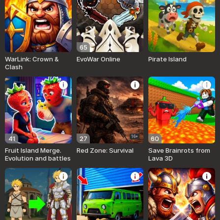
65
WarLink: Crown &
EvoWar Online
Pirate Island
Clash
16+
41
27
60
Fruit Island Merge.
Red Zone: Survival
Save Brainrots from
Evolution and battles
Lava 3D