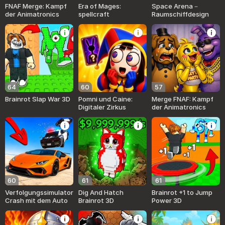
FNAF Merge: Kampf
Era of Mages:
Space Arena－
der Animatronics
spellcraft
Raumschiffdesign
64
60
57
Brainrot Slap War 3D
Pomni und Caine:
Merge FNAF: Kampf
Digitaler Zirkus
der Animatronics
60
61
61
Verfolgungssimulator:
Dig And Hatch
Brainrot +1 to Jump
Crash mit dem Auto
Brainrot 3D
Power 3D