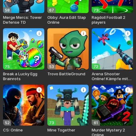
58
67
73
Merge Mercs: Tower
Obby: Aura Edit Slap
Ragdoll Football 2
Defense TD
Online
players
75
53
72
Break a Lucky Egg
Trovo BattleGround
Arena Shooter
Brainrots
Online! Kämpfe mit
Freunden!
16+
52
73
61
CS: Online
Mine Together
Murder Mystery 2
Online