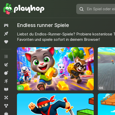
Ein
Spiel
oder
Endless runner Spiele
Alle Spiele
ein
Genre
Neu
Liebst du Endlos-Runner-Spiele? Probiere kostenlose 
finden
Favoriten und spiele sofort in deinem Browser!
Beliebt
Alle Kategorien
Abenteuer
Aktion
Arcade
80
66
Bildung
Brettspiele
Bubble Shooter
Freizeit