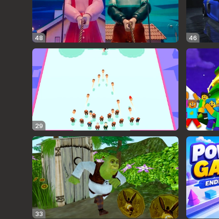
48
46
29
33