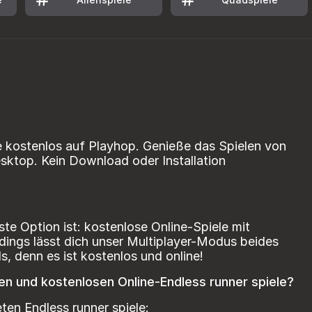
le kostenlos auf Playhop. Genieße das Spielen von
sktop. Kein Download oder Installation
te Option ist: kostenlose Online-Spiele mit
rdings lässt dich unser Multiplayer-Modus beides
s, denn es ist kostenlos und online!
n und kostenlosen Online-Endless runner spiele?
ten Endless runner spiele: