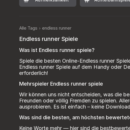
Alle Tags
endless runner
Endless runner Spiele
Was ist Endless runner spiele?
Spiele die besten Online-Endless runner Spie
Endless runner Spiele auf dem Handy oder De
erforderlich!
Mehrspieler Endless runner spiele
Wir können uns nicht entscheiden, was die bes
Freunden oder völlig Fremden zu spielen. Alle
ausprobieren. Es ist einfach – keine Download
Was sind die besten, am höchsten bewertete
Keine Worte mehr — hier sind die bestbewerte