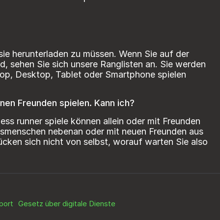
 sie herunterladen zu müssen. Wenn Sie auf der
d, sehen Sie sich unsere Ranglisten an. Sie werden
ptop, Desktop, Tablet oder Smartphone spielen
nen Freunden spielen. Kann ich?
less runner spiele können allein oder mit Freunden
ingsmenschen nebenan oder mit neuen Freunden aus
cken sich nicht von selbst, worauf warten Sie also
port
Gesetz über digitale Dienste