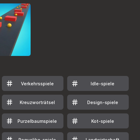
Verkehrsspiele
Idle-spiele
Kreuzworträtsel
Design-spiele
Purzelbaumspiele
Kot-spiele
Roguelike-spiele
Landwirtschaft