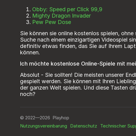
Obby: Speed per Click 99,9
Mighty Dragon Invader
Pew Pew Dose
Sie können sie online kostenlos spielen, ohne
Suche nach einem einzigartigen Videospiel sin
definitiv etwas finden, das Sie auf Ihrem La
können.
Ich möchte kostenlose Online-Spiele mit mei
Absolut - Sie sollten! Die meisten unserer End
gespielt werden. Sie können mit Ihren Liebl
der ganzen Welt spielen. Und diese Tasten drü
noch?
©
2022—2026
Playhop
Nutzungsvereinbarung
Datenschutz
Technischer Sup