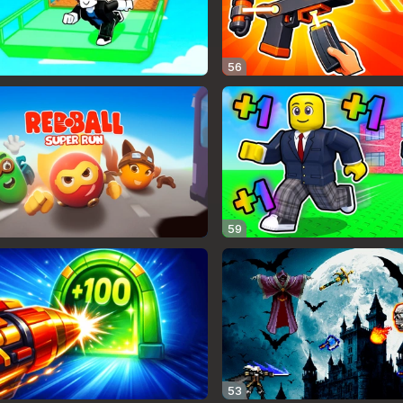
56
59
53