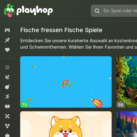
Ein
Spiel
oder
Fische fressen Fische Spiele
Alle Spiele
ein
Genre
Neu
Entdecken Sie unsere kuratierte Auswahl an kostenlose
finden
und Schwimmthemen. Wählen Sie Ihren Favoriten und spi
Beliebt
Alle Kategorien
Abenteuer
Aktion
Arcade
72
59
Bildung
Brettspiele
Bubble Shooter
Freizeit