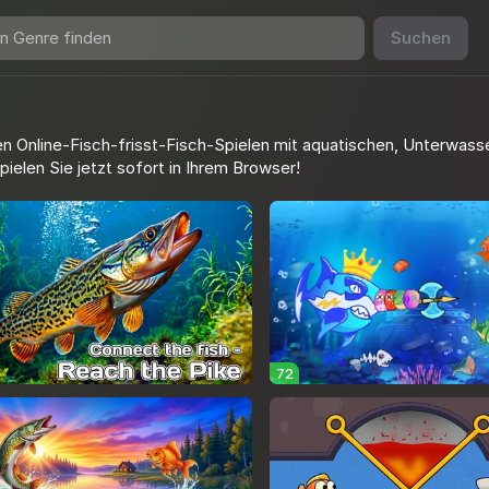
Suchen
n Online-Fisch-frisst-Fisch-Spielen mit aquatischen, Unterwass
elen Sie jetzt sofort in Ihrem Browser!
72