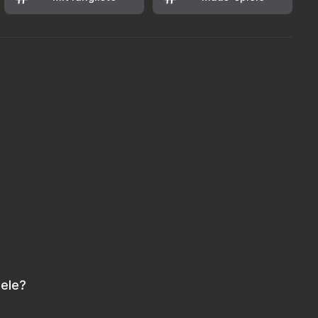
iele?