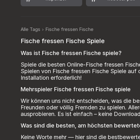
Alle Tags
Fische fressen Fische
Fische fressen Fische Spiele
Was ist Fische fressen Fische spiele?
Spiele die besten Online-Fische fressen Fisc
Spielen von Fische fressen Fische Spiele au
Installation erforderlich!
Mehrspieler Fische fressen Fische spiele
Wir können uns nicht entscheiden, was die bes
Freunden oder völlig Fremden zu spielen. Alle
ausprobieren. Es ist einfach – keine Download
Was sind die besten, am höchsten bewertete
Keine Worte mehr — hier sind die bestbewerte