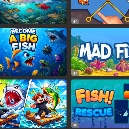
44
44
38