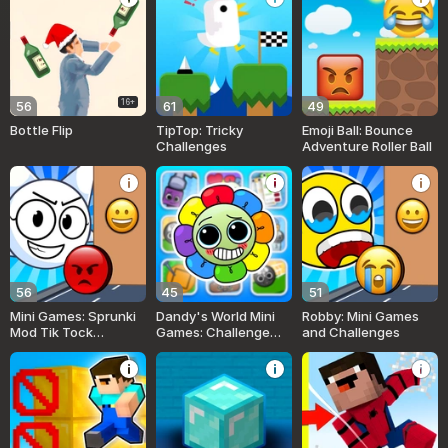
16+
56
61
49
Bottle Flip
TipTop: Tricky
Emoji Ball: Bounce
Challenges
Adventure Roller Ball
56
45
51
Mini Games: Sprunki
Dandy's World Mini
Robby: Mini Games
Mod Tik Tock
Games: Challenge
and Challenges
Challenge
Mode