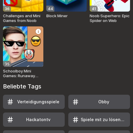
36
44
41
Challenges and Mini
Block Miner
Noob Superhero: Epic
Games from Noob
Spider on Web
35
Schoolboy Mini
Games: Runaway
Challenge
Beliebte Tags
Verteidigungsspiele
Obby
Hackatontv
Spiele mit zu lösenden aufgaben