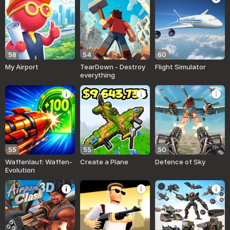
58
54
60
My Airport
TearDown - Destroy
Flight Simulator
everything
18+
55
55
50
Waffenlauf: Waffen-
Create a Plane
Defence of Sky
Evolution