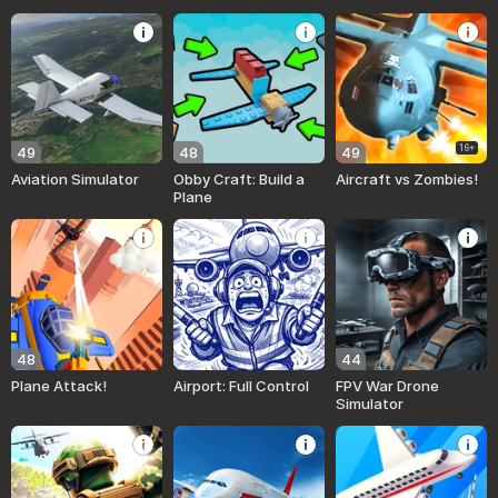
16+
49
48
49
Aviation Simulator
Obby Craft: Build a
Aircraft vs Zombies!
Plane
48
44
Plane Attack!
Airport: Full Control
FPV War Drone
Simulator