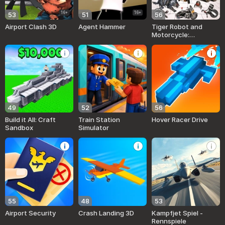
16+
16+
53
51
56
Airport Clash 3D
Agent Hammer
Tiger Robot and
Motorcycle:
Transformers
49
52
56
Build it All: Craft
Train Station
Hover Racer Drive
Sandbox
Simulator
55
48
53
Airport Security
Crash Landing 3D
Kampfjet Spiel -
Rennspiele