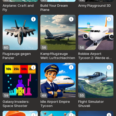
Airplane: Craft and
Build Your Dream
Army Playground 3D
Fly
Plane
60
56
58
Flugzeuge gegen
Kampfflugzeuge
Robbie Airport
Panzer
Welt: Luftschlachten
Tycoon 2: Werde ein
Tycoon
59
49
55
Galaxy Invaders:
Idle Airport Empire
Flight Simulator
Space Shooter
Tycoon
Shuvali