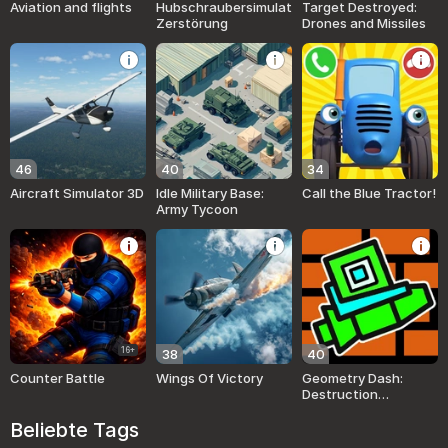
Aviation and flights
Hubschraubersimulator:
Target Destroyed:
Zerstörung
Drones and Missiles
46
40
34
Aircraft Simulator 3D
Idle Military Base:
Call the Blue Tractor!
Army Tycoon
16+
38
40
Counter Battle
Wings Of Victory
Geometry Dash:
Destruction
Plumber's World
Beliebte Tags