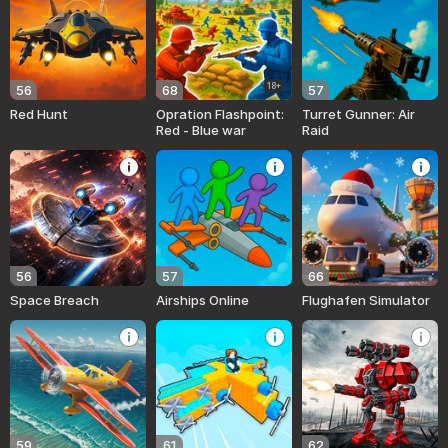
18+
56
68
57
Red Hunt
Opration Flashpoint:
Turret Gunner: Air
Red - Blue war
Raid
56
57
66
Space Breach
Airships Online
Flughafen Simulator
59
61
62