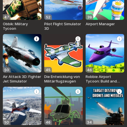
47
52
39
Obbik: Military
Pilot Flight Simulator
Airport Manager
Tycoon
3D
50
45
46
Air Attack 3D: Fighter
Die Entwicklung von
Robbie Airport
Jet Simulator
Militärflugzeugen
Tycoon: Build and
grow rich
50
46
34