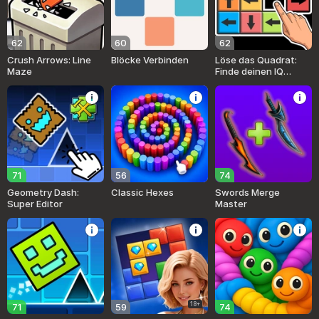
62
60
62
Crush Arrows: Line
Blöcke Verbinden
Löse das Quadrat:
Maze
Finde deinen IQ
heraus
71
56
74
Geometry Dash:
Classic Hexes
Swords Merge
Super Editor
Master
18+
71
59
74