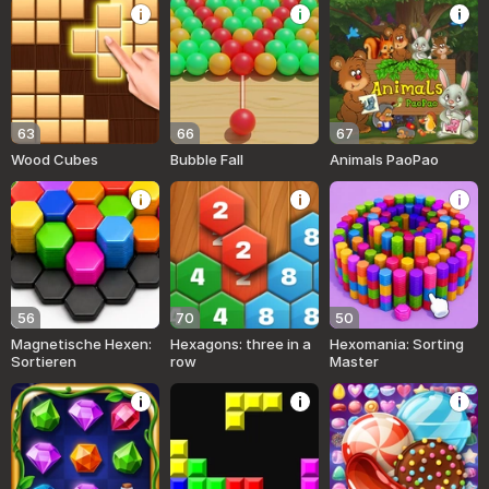
63
66
67
Wood Cubes
Bubble Fall
Animals PaoPao
56
70
50
Magnetische Hexen:
Hexagons: three in a
Hexomania: Sorting
Sortieren
row
Master