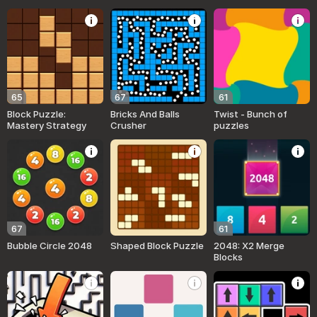
65
67
61
Block Puzzle:
Bricks And Balls
Twist - Bunch of
Mastery Strategy
Crusher
puzzles
67
61
Bubble Circle 2048
Shaped Block Puzzle
2048: X2 Merge
Blocks