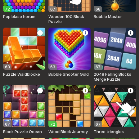
72
67
68
Pop blase herum
Wooden 100 Block
Bubble Master
Puzzle
63
63
67
Puzzle Waldblöcke
Bubble Shooter Gold
2048 Falling Blocks
Merge Puzzle
67
72
67
Block Puzzle Ocean
Wood Block Journey
Three triangles