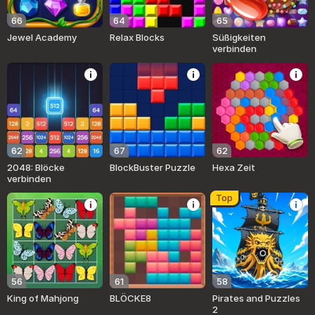
66
64
65
Jewel Academy
Relax Blocks
Süßigkeiten
verbinden
62
67
62
2048: Blöcke
BlockBuster Puzzle
Hexa Zeit
verbinden
Top
56
61
58
King of Mahjong
BLÖCKE8
Pirates and Puzzles
2