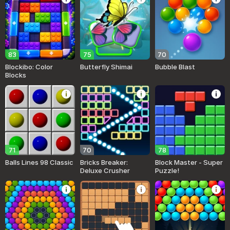
83
75
70
Blockibo: Color
Butterfly Shimai
Bubble Blast
Blocks
71
70
78
Balls Lines 98 Classic
Bricks Breaker:
Block Master - Super
Deluxe Crusher
Puzzle!