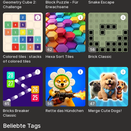
Geometry Cube 2:
Block Puzzle - Für
Snake Escape
Challenge
Erwachsene
62
56
Colored tiles : stacks
Hexa Sort Tiles
Brick Classic
of colored tiles
65
56
47
Bricks Breaker
Rette das Hündchen
Merge Cute Dogs!
Classic
Beliebte Tags