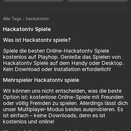
Alle Tags
hackatontv
Hackatontv Spiele
Was ist Hackatontv spiele?
Spiele die besten Online-Hackatontv Spiele
kostenlos auf Playhop. Genieße das Spielen von
Hackatontv Spiele auf dem Handy oder Desktop.
Kein Download oder Installation erforderlich!
Mehrspieler Hackatontv spiele
Wir können uns nicht entscheiden, was die beste
Option ist: kostenlose Online-Spiele mit Freunden
oder völlig Fremden zu spielen. Allerdings lässt dich
unser Multiplayer-Modus beides ausprobieren. Es
ist einfach – keine Downloads, denn es ist
kostenlos und online!