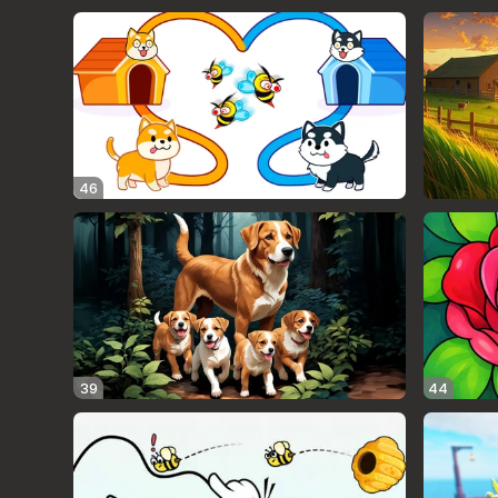
46
39
44