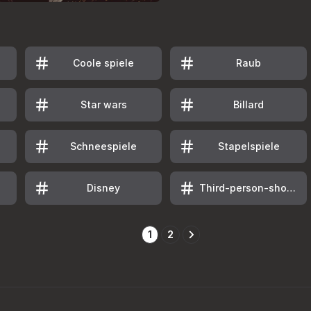
Coole spiele
Raub
Star wars
Billard
Schneespiele
Stapelspiele
Disney
Third-person-shooter-spiele (tps)
1
2