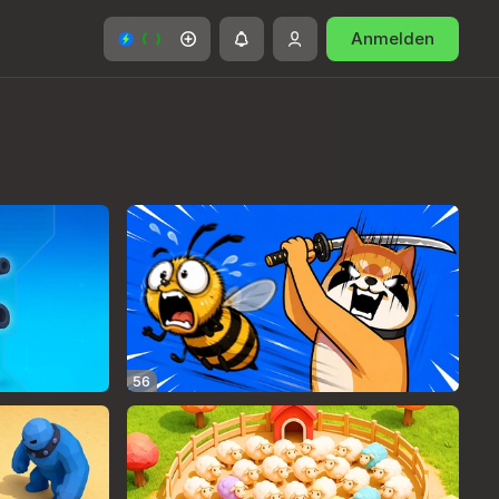
Anmelden
56