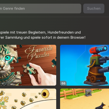
Suchen
iele mit treuen Begleitern, Hundefreunden und
er Sammlung und spiele sofort in deinem Browser!
66