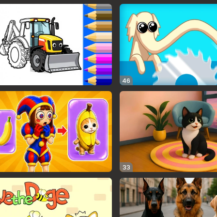
46
33