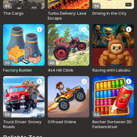
16+
45
56
The Cargo
Turbo Delivery: Lava
Driving in the City
Escape
55
49
Factory Builder
4x4 Hill Climb
Racing with Labubu
58
54
Truck Driver: Snowy
Offroad Online
Becher Sortieren 3D:
Roads
Farbenrätsel