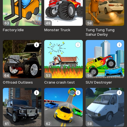
63
49
58
Factory Idle
Monster Truck
Tung Tung Tung
Sahur Derby
64
53
56
Offroad Outlaws
Crane crash test
SUV Destroyer
61
62
58