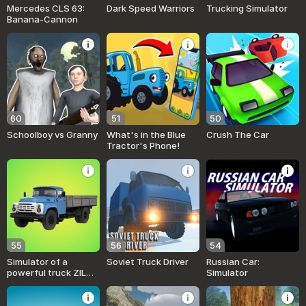
Mercedes CLS 63:
Dark Speed Warriors
Trucking Simulator
Banana-Cannon
60
51
50
Schoolboy vs Granny
What's in the Blue
Crush The Car
Tractor's Phone!
55
56
54
Simulator of a
Soviet Truck Driver
Russian Car:
powerful truck ZIL
Simulator
130