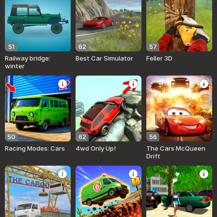
51
62
57
Railway bridge:
Best Car Simulator
Feller 3D
winter
50
62
56
Racing Modes: Cars
4wd Only Up!
The Cars McQueen
Drift