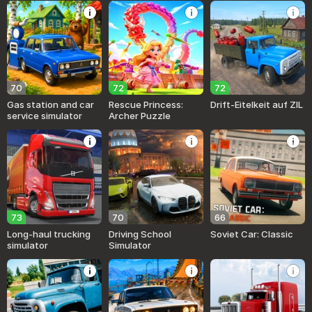
70
72
72
Gas station and car
Rescue Princess:
Drift-Eitelkeit auf ZIL
service simulator
Archer Puzzle
73
70
66
Long-haul trucking
Driving School
Soviet Car: Classic
simulator
Simulator