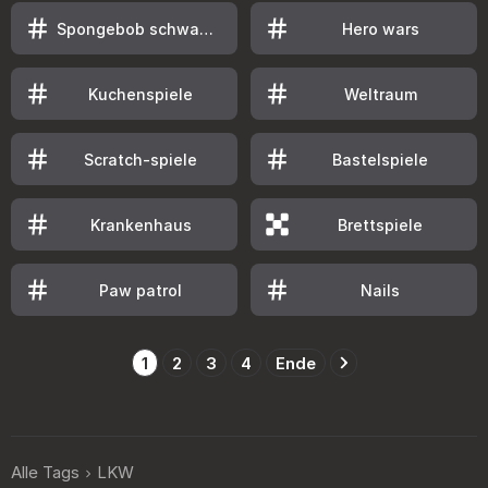
Spongebob schwammkopf
Hero wars
Kuchenspiele
Weltraum
Scratch-spiele
Bastelspiele
Krankenhaus
Brettspiele
Paw patrol
Nails
1
2
3
4
Ende
Alle Tags
LKW