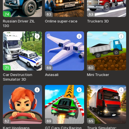
74
63
63
Russian Driver ZIL
Online super-race
Truckers 3D
130
71
69
60
Car Destruction
Aviasali
Mini Trucker
Simulator 3D
62
69
65
Kart Hooligans
GT Cars City Racing
Truck Simulator: