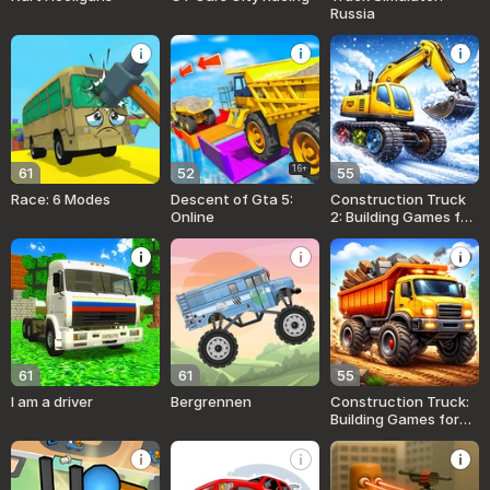
Russia
16+
61
52
55
Race: 6 Modes
Descent of Gta 5:
Construction Truck
Online
2: Building Games for
Kids
61
61
55
I am a driver
Bergrennen
Construction Truck:
Building Games for
Kids