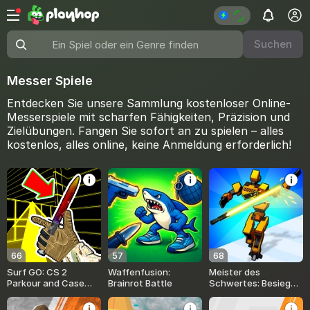
Suchen
Ein Spiel oder ein Genre finden
Messer Spiele
Entdecken Sie unsere Sammlung kostenloser Online-
Messerspiele mit scharfen Fähigkeiten, Präzision und
Zielübungen. Fangen Sie sofort an zu spielen – alles
kostenlos, alles online, keine Anmeldung erforderlich!
66
57
68
Surf GO: CS 2
Waffenfusion:
Meister des
Parkour and Case
Brainrot Battle
Schwertes: Besiege
Simulator
sie!