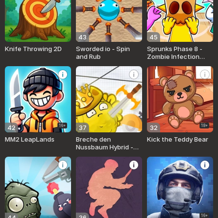
43
45
Knife Throwing 2D
Sworded io - Spin
Sprunks Phase 8 -
and Rub
Zombie Infection
playground
16+
18+
42
37
32
MM2 LeapLands
Breche den
Kick the Teddy Bear
Nussbaum Hybrid -
Playground MOD
16+
44
36