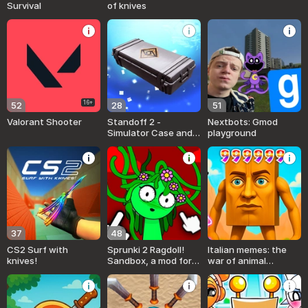
Survival
of knives
16+
52
28
51
Valorant Shooter
Standoff 2 -
Nextbots: Gmod
Simulator Case and
playground
Knife
37
48
CS2 Surf with
Sprunki 2 Ragdoll!
Italian memes: the
knives!
Sandbox, a mod for
war of animal
CS skins
brainrota