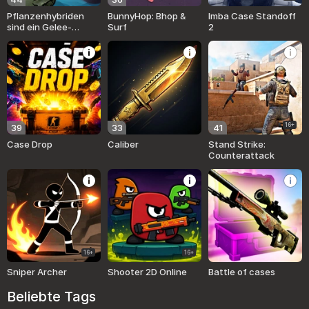
Pflanzenhybriden
BunnyHop: Bhop &
Imba Case Standoff
sind ein Gelee-
Surf
2
Playground!
16+
39
33
41
Case Drop
Caliber
Stand Strike:
Counterattack
16+
16+
Sniper Archer
Shooter 2D Online
Battle of cases
Beliebte Tags