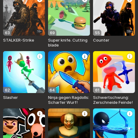
16+
18+
63
69
55
STALKER-Strike
Super knife. Cutting
Counter
blade
62
64
61
Slasher
Ninja gegen Ragdolls:
Schwertschwung:
Scharfer Wurf!
Zerschneide Feinde!