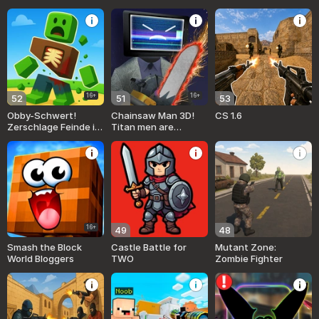
16+
16+
52
51
53
Obby-Schwert!
Chainsaw Man 3D!
CS 1.6
Zerschlage Feinde in
Titan men are
der Block-Arena
coming!
16+
49
48
Smash the Block
Castle Battle for
Mutant Zone:
World Bloggers
TWO
Zombie Fighter