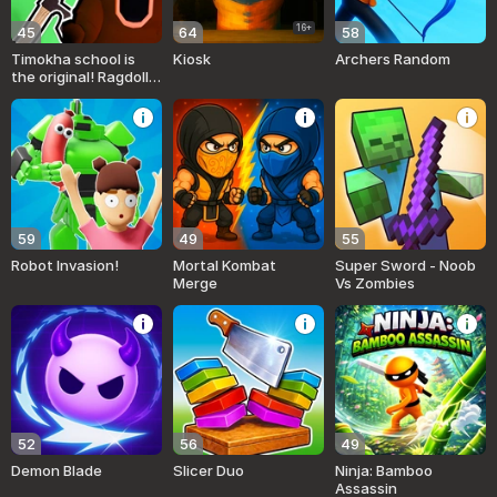
16+
45
64
58
Timokha school is
Kiosk
Archers Random
the original! Ragdoll
Memes
59
49
55
Robot Invasion!
Mortal Kombat
Super Sword - Noob
Merge
Vs Zombies
52
56
49
Demon Blade
Slicer Duo
Ninja: Bamboo
Assassin