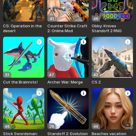
18+
41
46
CS: Operation in the
Counter Strike Craft
Obby: Knives
desert
2: Online Mod
Standoff 2 RNG
16+
51
47
42
Cut the Brainrots!
Archer War: Merge
CS 2
18+
46
29
46
Stick Swordsman:
Standoff 2: Evolution
Beaches vacation