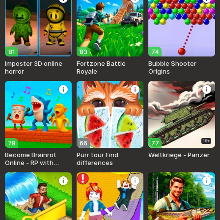
81
83
74
Imposter 3D online
Fortzone Battle
Bubble Shooter
horror
Royale
Origins
16+
78
66
77
Become Brainrot
Purr tour Find
Weltkriege - Panzer
Online - RP with
differences
Friends!