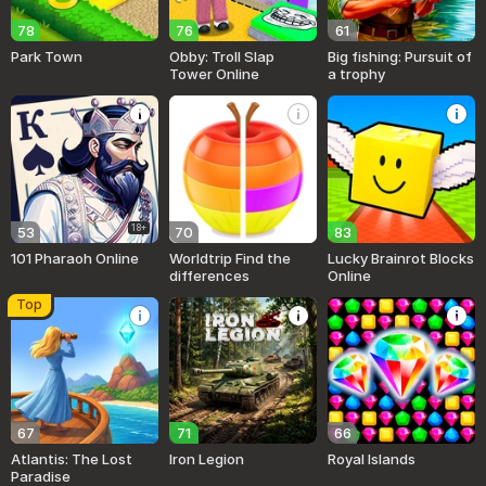
78
76
61
Park Town
Obby: Troll Slap
Big fishing: Pursuit of
Tower Online
a trophy
18+
53
70
83
101 Pharaoh Online
Worldtrip Find the
Lucky Brainrot Blocks
differences
Online
Top
67
71
66
Atlantis: The Lost
Iron Legion
Royal Islands
Paradise