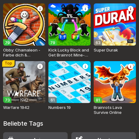
18+
79
79
63
Obby: Chamaleon -
Kick Lucky Block and
Super Durak
Farbe dich &
Get Brainrot Mine-
Versteck dich
Mobs!
Top
18+
73
61
81
Warfare 1942
Numbers 19
Brainrots Lava
Survive Online
Beliebte Tags