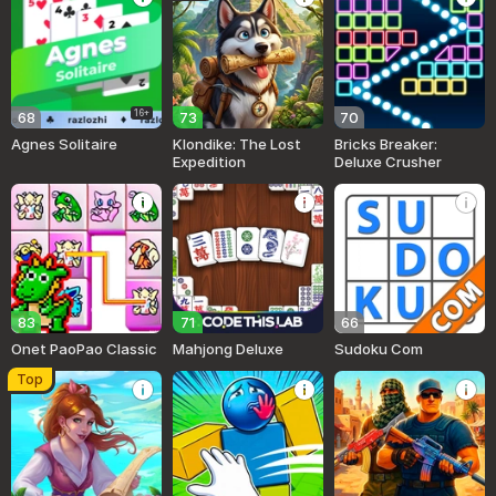
16+
68
73
70
Agnes Solitaire
Klondike: The Lost
Bricks Breaker:
Expedition
Deluxe Crusher
83
71
66
Onet PaoPao Classic
Mahjong Deluxe
Sudoku Com
Top