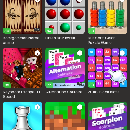
16+
80
84
83
Backgammon Narde
Linien 98 Klassik
Nut Sort: Color
online
Puzzle Game
16+
95
76
83
Keyboard Escape: +1
Alternation Solitaire
2048: Block Blast
Speed