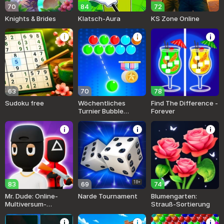
70
84
72
Knights & Brides
Klatsch-Aura
KS Zone Online
63
70
78
Sudoku free
Wöchentliches
Find The Difference -
Turnier Bubble
Forever
Shooter
18+
83
69
74
Mr. Dude: Online-
Narde Tournament
Blumengarten:
Multiversum-
Strauß-Sortierung
Herausforderungen