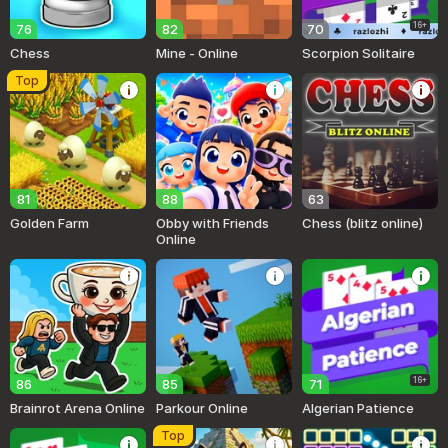
16+
76
82
70
Chess
Mine - Online
Scorpion Solitaire
Top
81
88
63
Golden Farm
Obby with Friends
Chess (blitz online)
Online
16+
86
85
71
Brainrot Arena Online
Parkour Online
Algerian Patience
Top