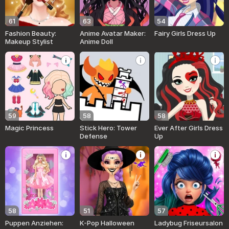
61
63
54
Fashion Beauty:
Anime Avatar Maker:
Fairy Girls Dress Up
Makeup Stylist
Anime Doll
59
58
58
Magic Princess
Stick Hero: Tower
Ever After Girls Dress
Defense
Up
58
51
57
Puppen Anziehen:
K-Pop Halloween
Ladybug Friseursalon