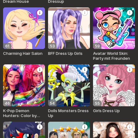
Dream House
Dressup
61
53
59
Charming Hair Salon
BFF Dress Up Girls
Avatar World Skin:
Party mit Freunden
46
54
55
K-Pop Demon
Dolls Monsters Dress
Girls Dress Up
Hunters: Color by
Up
Number