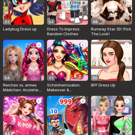
53
54
58
Ladybug Dress up
Dress To Impress:
Runway Star 3D: Pick
Random Clothes
The Look!
54
53
50
Reiches vs. armes
Schönheitssalon:
BFF Dress Up
Mädchen: Anziehen
Makeover &
& Umstyling
Ankleiden
44
51
48