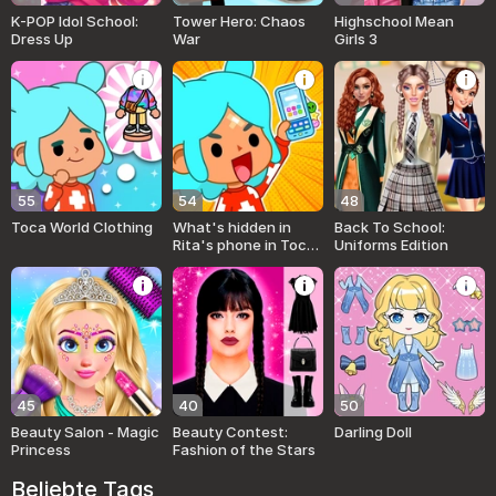
K-POP Idol School:
Tower Hero: Chaos
Highschool Mean
Dress Up
War
Girls 3
55
54
48
Toca World Clothing
What's hidden in
Back To School:
Rita's phone in Toca
Uniforms Edition
and Buca!
45
40
50
Beauty Salon - Magic
Beauty Contest:
Darling Doll
Princess
Fashion of the Stars
Beliebte Tags