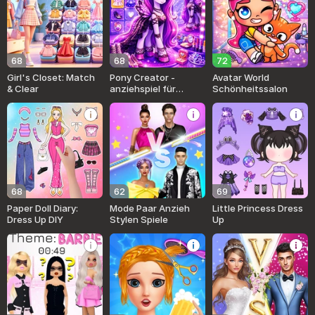
68
68
72
Girl's Closet: Match
Pony Creator -
Avatar World
& Clear
anziehspiel für
Schönheitssalon
Mädchen
68
62
69
Paper Doll Diary:
Mode Paar Anzieh
Little Princess Dress
Dress Up DIY
Stylen Spiele
Up