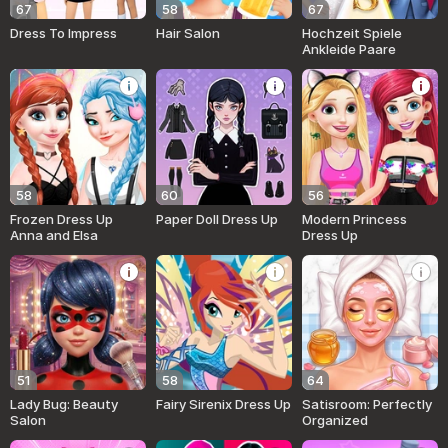
67
58
67
Dress To Impress
Hair Salon
Hochzeit Spiele
Ankleide Paare
58
60
56
Frozen Dress Up
Paper Doll Dress Up
Modern Princess
Anna and Elsa
Dress Up
51
58
64
Lady Bug: Beauty
Fairy Sirenix Dress Up
Satisroom: Perfectly
Salon
Organized