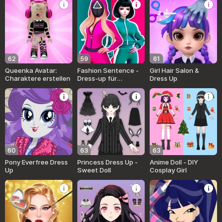
62
59
61
Queenka Avatar:
Fashion Sentence -
Girl Hair Salon &
Charaktere erstellen
Dress-up für
Dress Up
Mädchen
60
63
63
Pony Everfree Dress
Princess Dress Up -
Anime Doll - DIY
Up
Sweet Doll
Cosplay Girl