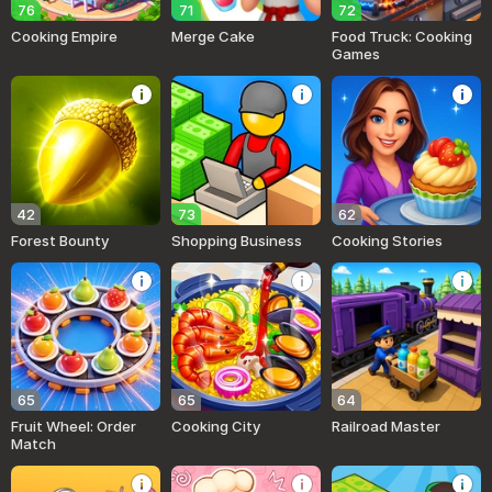
76
71
72
Cooking Empire
Merge Cake
Food Truck: Cooking
Games
42
73
62
Forest Bounty
Shopping Business
Cooking Stories
65
65
64
Fruit Wheel: Order
Cooking City
Railroad Master
Match