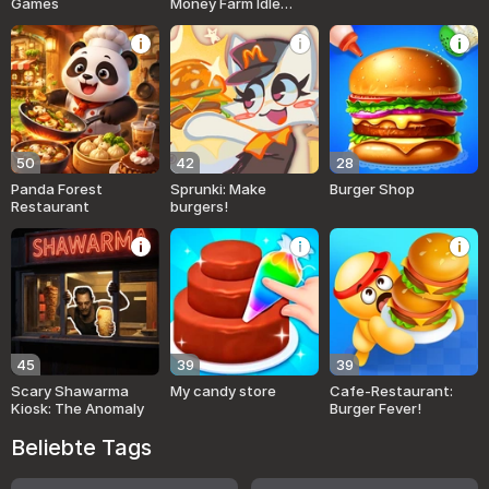
Games
Money Farm Idle
Tycoon 3D
50
42
28
Panda Forest
Sprunki: Make
Burger Shop
Restaurant
burgers!
45
39
39
Scary Shawarma
My candy store
Cafe-Restaurant:
Kiosk: The Anomaly
Burger Fever!
Beliebte Tags