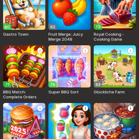
80
62
72
Gastro Town
Fruit Merge: Juicy
Royal Cooking -
Merge 2048
Cooking Game
71
76
63
BBQ Match:
Super BBQ Sort
Glückliche Farm
Complete Orders