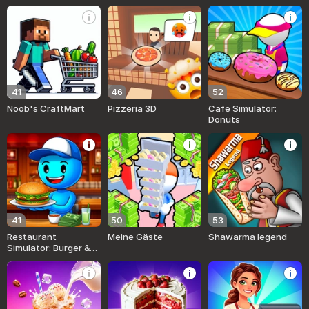
41
46
52
Noob's CraftMart
Pizzeria 3D
Cafe Simulator:
Donuts
41
50
53
Restaurant
Meine Gäste
Shawarma legend
Simulator: Burger &
Pizza