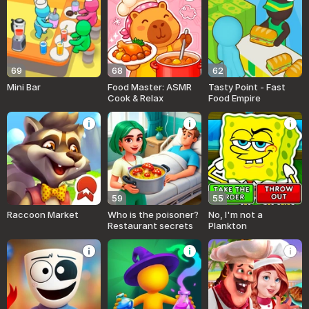
69
68
62
Mini Bar
Food Master: ASMR
Tasty Point - Fast
Cook & Relax
Food Empire
59
55
Raccoon Market
Who is the poisoner?
No, I'm not a
Restaurant secrets
Plankton