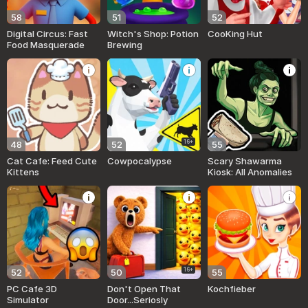
58
51
52
Digital Circus: Fast
Witch's Shop: Potion
CooKing Hut
Food Masquerade
Brewing
16+
48
52
55
Cat Cafe: Feed Cute
Cowpocalypse
Scary Shawarma
Kittens
Kiosk: All Anomalies
16+
52
50
55
PC Cafe 3D
Don't Open That
Kochfieber
Simulator
Door...Seriosly