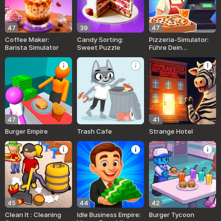
47
39
47
Coffee Maker:
Candy Sorting:
Pizzeria-Simulator:
Barista Simulator
Sweet Puzzle
Führe Dein
Restaurant!
47
41
Burger Empire
Trash Cafe
Strange Hotel
45
44
42
Clean It : Cleaning
Idle Business Empire:
Burger Tycoon