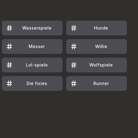
Wasserspiele
Hunde
Messer
Willie
Lol-spiele
Wolfspiele
Die fixies
Runner