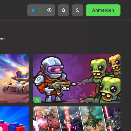
Anmelden
dem
72