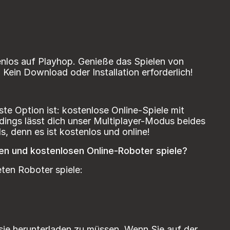
enlos auf Playhop. Genieße das Spielen von
ein Download oder Installation erforderlich!
te Option ist: kostenlose Online-Spiele mit
rdings lässt dich unser Multiplayer-Modus beides
s, denn es ist kostenlos und online!
en und kostenlosen Online-Roboter spiele?
ten Roboter spiele:
 sie herunterladen zu müssen. Wenn Sie auf der