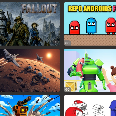
18+
60
60