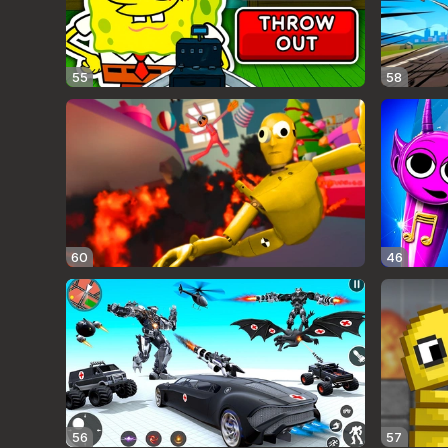
55
58
60
46
56
57