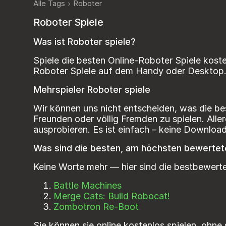
Alle Tags
Roboter
Roboter Spiele
Was ist Roboter spiele?
Spiele die besten Online-Roboter Spiele kost
Roboter Spiele auf dem Handy oder Desktop. K
Mehrspieler Roboter spiele
Wir können uns nicht entscheiden, was die bes
Freunden oder völlig Fremden zu spielen. Alle
ausprobieren. Es ist einfach – keine Download
Was sind die besten, am höchsten bewertet
Keine Worte mehr — hier sind die bestbewerte
Battle Machines
Merge Cats: Build Robocat!
Zombotron Re-Boot
Sie können sie online kostenlos spielen, ohne