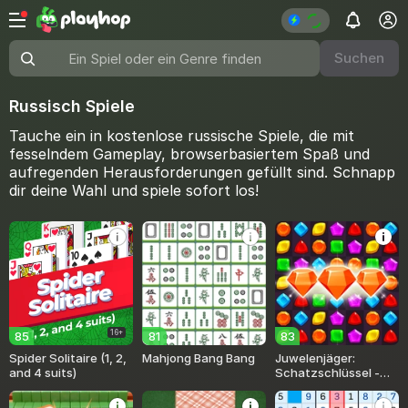
Suchen
Ein Spiel oder ein Genre finden
Russisch Spiele
Tauche ein in kostenlose russische Spiele, die mit
fesselndem Gameplay, browserbasiertem Spaß und
aufregenden Herausforderungen gefüllt sind. Schnapp
dir deine Wahl und spiele sofort los!
16+
85
81
83
Spider Solitaire (1, 2,
Mahjong Bang Bang
Juwelenjäger:
and 4 suits)
Schatzschlüssel -
Match 3