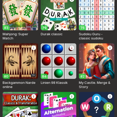
18+
83
79
75
Mahjong: Super
Durak classic
Sudoku Guru -
Match
classic sudoku
16+
80
84
82
Backgammon Narde
Linien 98 Klassik
My Castle. Merge &
online
Story