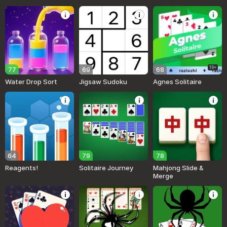
16+
77
69
68
Water Drop Sort
Jigsaw Sudoku
Agnes Solitaire
64
79
78
Reagents!
Solitaire Journey
Mahjong Slide &
Merge