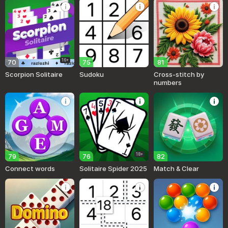
16+
70
75
81
Scorpion Solitaire
Sudoku
Cross-stitch by
numbers
18+
79
76
82
Connect words
Solitaire Spider 2025
Match & Clear