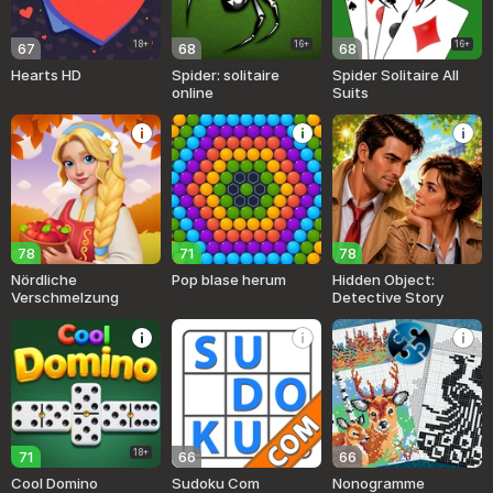
18+
16+
16+
67
68
68
Hearts HD
Spider: solitaire
Spider Solitaire All
online
Suits
78
71
78
Nördliche
Pop blase herum
Hidden Object:
Verschmelzung
Detective Story
18+
71
66
66
Cool Domino
Sudoku Com
Nonogramme