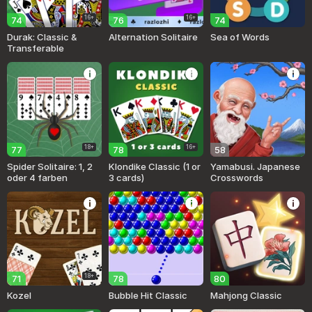
16+
16+
74
76
74
Durak: Classic &
Alternation Solitaire
Sea of Words
Transferable
18+
16+
77
78
58
Spider Solitaire: 1, 2
Klondike Classic (1 or
Yamabusi. Japanese
oder 4 farben
3 cards)
Crosswords
18+
71
78
80
Kozel
Bubble Hit Classic
Mahjong Classic