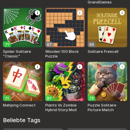
GrandGames
16+
71
67
65
Spider Solitaire
Wooden 100 Block
Solitaire Freecell
"Classic"
Puzzle
71
87
72
Mahjong Connect
Plants Vs Zombie
Puzzle Solitaire
Hybrid Story Mod
Picture Match
Beliebte Tags