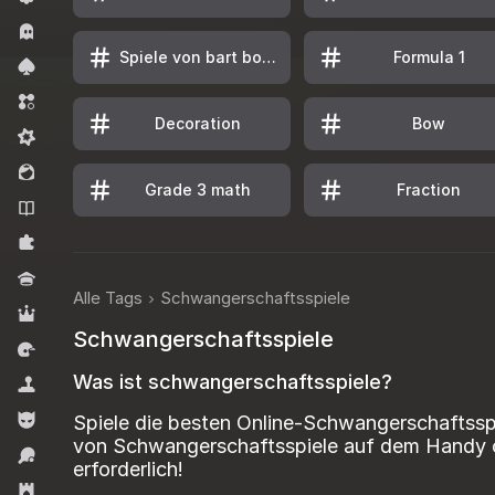
Grusel
Spiele von bart bonte
Formula 1
Kartenspiele
Match 3
Decoration
Bow
Midcore
Mädchen-Spiele
Grade 3 math
Fraction
Novellen
Puzzles
Quiz
Alle Tags
Schwangerschaftsspiele
RPG
Schwangerschaftsspiele
Racing
Was ist schwangerschaftsspiele?
Simulatoren
Spiele für Jungen
Spiele die besten Online-Schwangerschaftssp
von Schwangerschaftsspiele auf dem Handy o
Sport
erforderlich!
Strategie